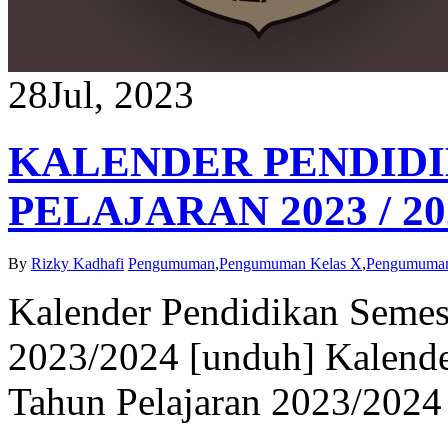
28
Jul, 2023
KALENDER PENDID
PELAJARAN 2023 / 20
By
Rizky Kadhafi
Pengumuman
,
Pengumuman Kelas X
,
Pengumuman
Kalender Pendidikan Semest
2023/2024 [unduh] Kalende
Tahun Pelajaran 2023/2024