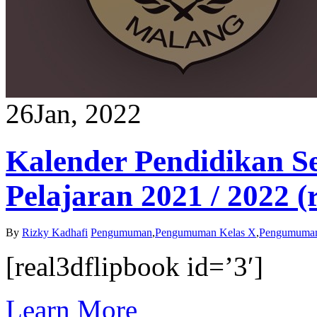
26
Jan, 2022
Kalender Pendidikan S
Pelajaran 2021 / 2022 (r
By
Rizky Kadhafi
Pengumuman
,
Pengumuman Kelas X
,
Pengumuman
[real3dflipbook id=’3′]
Learn More