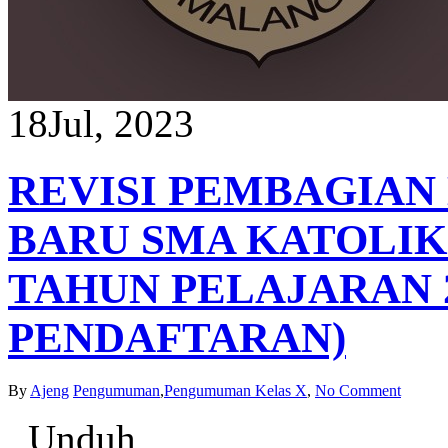
18
Jul, 2023
REVISI PEMBAGIAN 
BARU SMA KATOLIK
TAHUN PELAJARAN 2
PENDAFTARAN)
By
Ajeng
Pengumuman
,
Pengumuman Kelas X
,
No Comment
Unduh