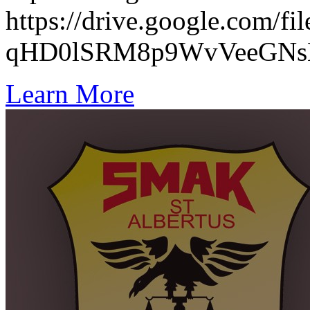
https://drive.google.com/fi
qHD0lSRM8p9WvVeeGNsM
Learn More