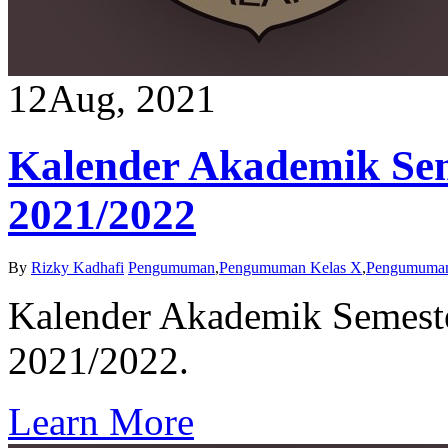
12
Aug, 2021
Kalender Akademik Sem
2021/2022
By
Rizky Kadhafi
Pengumuman
,
Pengumuman Kelas X
,
Pengumuman
Kalender Akademik Semeste
2021/2022.
Learn More