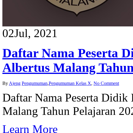
02
Jul, 2021
Daftar Nama Peserta D
Albertus Malang Tahun
By
Ajeng
Pengumuman
,
Pengumuman Kelas X
,
No Comment
Daftar Nama Peserta Didik 
Malang Tahun Pelajaran 20
Learn More