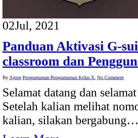
02
Jul, 2021
Panduan Aktivasi G-sui
classroom dan Penggun
By
Ajeng
Pengumuman
,
Pengumuman Kelas X
,
No Comment
Selamat datang dan selama
Setelah kalian melihat nom
kalian, silakan bergabung