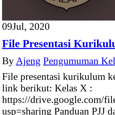
09
Jul, 2020
File Presentasi Kuriku
By
Ajeng
Pengumuman Kel
File presentasi kurikulum k
link berikut: Kelas X :
https://drive.google.c
usp=sharing Panduan PJJ 