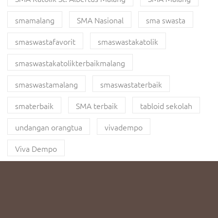
smamalang
SMA Nasional
sma swasta
smaswastafavorit
smaswastakatolik
smaswastakatolikterbaikmalang
smaswastamalang
smaswastaterbaik
smaterbaik
SMA terbaik
tabloid sekolah
undangan orangtua
vivadempo
Viva Dempo