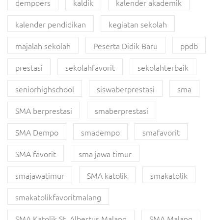
dempoers
kaldik
kalender akademik
kalender pendidikan
kegiatan sekolah
majalah sekolah
Peserta Didik Baru
ppdb
prestasi
sekolahfavorit
sekolahterbaik
seniorhighschool
siswaberprestasi
sma
SMA berprestasi
smaberprestasi
SMA Dempo
smadempo
smafavorit
SMA favorit
sma jawa timur
smajawatimur
SMA katolik
smakatolik
smakatolikfavoritmalang
SMA Katolik St. Albertus Malang
SMA Malang