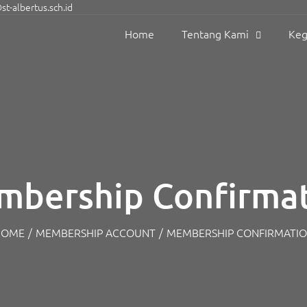
t-albertus.sch.id
Home
Tentang Kami
Keg
bership Confirma
HOME
/
MEMBERSHIP ACCOUNT
/
MEMBERSHIP CONFIRMATI