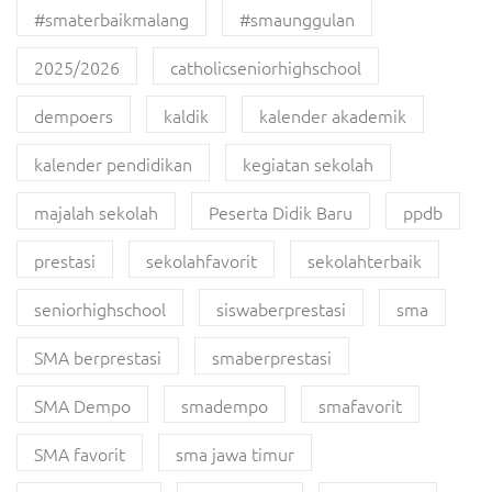
#smaterbaikmalang
#smaunggulan
2025/2026
catholicseniorhighschool
dempoers
kaldik
kalender akademik
kalender pendidikan
kegiatan sekolah
majalah sekolah
Peserta Didik Baru
ppdb
prestasi
sekolahfavorit
sekolahterbaik
seniorhighschool
siswaberprestasi
sma
SMA berprestasi
smaberprestasi
SMA Dempo
smadempo
smafavorit
SMA favorit
sma jawa timur