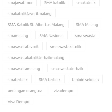
smajawatimur
SMA katolik
smakatolik
smakatolikfavoritmalang
SMA Katolik St. Albertus Malang
SMA Malang
smamalang
SMA Nasional
sma swasta
smaswastafavorit
smaswastakatolik
smaswastakatolikterbaikmalang
smaswastamalang
smaswastaterbaik
smaterbaik
SMA terbaik
tabloid sekolah
undangan orangtua
vivadempo
Viva Dempo