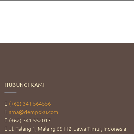
HUBUNGI KAMI
(+62) 341 564556
sma@dempoku.com
(+62) 341 552017
Jl. Talang 1, Malang 65112, Jawa Timur, Indonesia