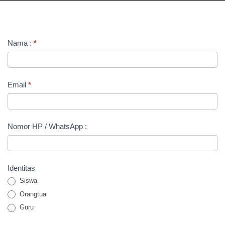
PENDAFTARAN
Nama :
*
PENGUNJUNG
EDU
FAIR
Email
*
XXIV
2021
Nomor HP / WhatsApp :
Identitas
Siswa
Orangtua
Guru