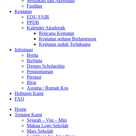
Sertifikasi dan Akreditasi
Fasilitas
Kegiatan
EDU FAIR
PPDB
Kalender Akademik
Rencana Kegiatan
Kegiatan sedang Berlangsung
Kegiatan sudah Terlaksana
Informasi
Berita
BuSinta
Dempo Scholarship
Pengumuman
Prestasi
Blog
Asrama / Rumah Kos
Hubungi Kami
FAQ
Home
Tentang Kami
Sejarah – Visi – Misi
Makna Logo Sekolah
Mars Sekolah