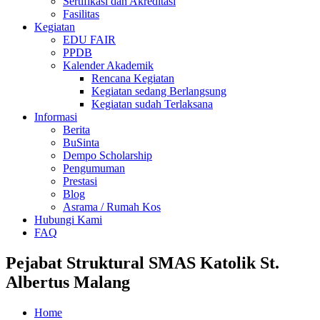
Sertifikasi dan Akreditasi
Fasilitas
Kegiatan
EDU FAIR
PPDB
Kalender Akademik
Rencana Kegiatan
Kegiatan sedang Berlangsung
Kegiatan sudah Terlaksana
Informasi
Berita
BuSinta
Dempo Scholarship
Pengumuman
Prestasi
Blog
Asrama / Rumah Kos
Hubungi Kami
FAQ
Pejabat Struktural SMAS Katolik St.
Albertus Malang
Home