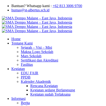
Bantuan? Whatsapp kami :
+62 813 3006 9700
humas@st-albertus.sch.id
Home
Tentang Kami
Sejarah – Visi – Misi
Makna Logo Sekolah
Mars Sekolah
Sertifikasi dan Akreditasi
Fasilitas
Kegiatan
EDU FAIR
PPDB
Kalender Akademik
Rencana Kegiatan
Kegiatan sedang Berlangsung
Kegiatan sudah Terlaksana
Informasi
Berita