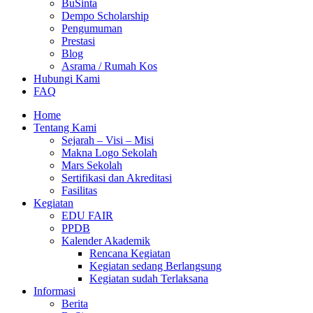
BuSinta
Dempo Scholarship
Pengumuman
Prestasi
Blog
Asrama / Rumah Kos
Hubungi Kami
FAQ
Home
Tentang Kami
Sejarah – Visi – Misi
Makna Logo Sekolah
Mars Sekolah
Sertifikasi dan Akreditasi
Fasilitas
Kegiatan
EDU FAIR
PPDB
Kalender Akademik
Rencana Kegiatan
Kegiatan sedang Berlangsung
Kegiatan sudah Terlaksana
Informasi
Berita