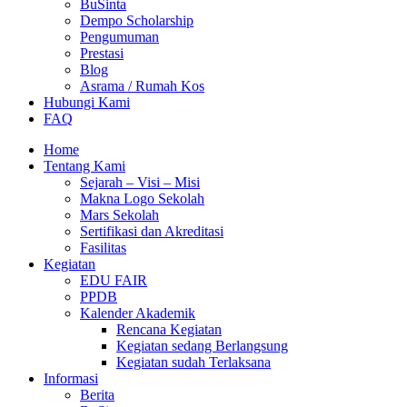
BuSinta
Dempo Scholarship
Pengumuman
Prestasi
Blog
Asrama / Rumah Kos
Hubungi Kami
FAQ
Home
Tentang Kami
Sejarah – Visi – Misi
Makna Logo Sekolah
Mars Sekolah
Sertifikasi dan Akreditasi
Fasilitas
Kegiatan
EDU FAIR
PPDB
Kalender Akademik
Rencana Kegiatan
Kegiatan sedang Berlangsung
Kegiatan sudah Terlaksana
Informasi
Berita