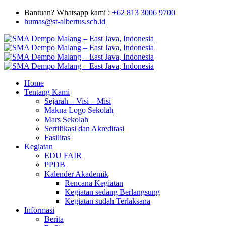
Bantuan? Whatsapp kami :
+62 813 3006 9700
humas@st-albertus.sch.id
Home
Tentang Kami
Sejarah – Visi – Misi
Makna Logo Sekolah
Mars Sekolah
Sertifikasi dan Akreditasi
Fasilitas
Kegiatan
EDU FAIR
PPDB
Kalender Akademik
Rencana Kegiatan
Kegiatan sedang Berlangsung
Kegiatan sudah Terlaksana
Informasi
Berita