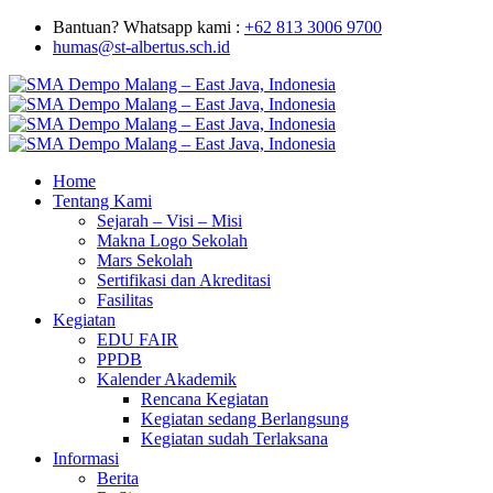
Bantuan? Whatsapp kami :
+62 813 3006 9700
humas@st-albertus.sch.id
Home
Tentang Kami
Sejarah – Visi – Misi
Makna Logo Sekolah
Mars Sekolah
Sertifikasi dan Akreditasi
Fasilitas
Kegiatan
EDU FAIR
PPDB
Kalender Akademik
Rencana Kegiatan
Kegiatan sedang Berlangsung
Kegiatan sudah Terlaksana
Informasi
Berita