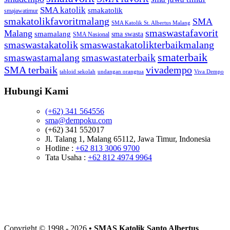
SMA katolik
smakatolik
smajawatimur
smakatolikfavoritmalang
SMA
SMA Katolik St. Albertus Malang
smaswastafavorit
Malang
smamalang
sma swasta
SMA Nasional
smaswastakatolik
smaswastakatolikterbaikmalang
smaterbaik
smaswastamalang
smaswastaterbaik
SMA terbaik
vivadempo
tabloid sekolah
undangan orangtua
Viva Dempo
Hubungi Kami
(+62) 341 564556
sma@dempoku.com
(+62) 341 552017
Jl. Talang 1, Malang 65112, Jawa Timur, Indonesia
Hotline :
+62 813 3006 9700
Tata Usaha :
+62 812 4974 9964
Copyright © 1998 -
2026
• SMAS Katolik Santo Albertus