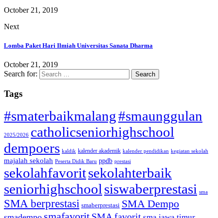
October 21, 2019
Next
Lomba Paket Hari Ilmiah Universitas Sanata Dharma
October 21, 2019
Search for:
Tags
#smaterbaikmalang
#smaunggulan
catholicseniorhighschool
2025/2026
dempoers
kalender akademik
kaldik
kalender pendidikan
kegiatan sekolah
majalah sekolah
ppdb
Peserta Didik Baru
prestasi
sekolahfavorit
sekolahterbaik
seniorhighschool
siswaberprestasi
sma
SMA berprestasi
SMA Dempo
smaberprestasi
smafavorit
SMA favorit
smadempo
sma jawa timur