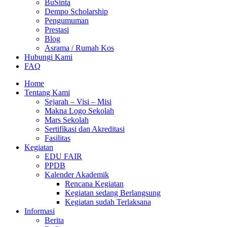
BuSinta
Dempo Scholarship
Pengumuman
Prestasi
Blog
Asrama / Rumah Kos
Hubungi Kami
FAQ
Home
Tentang Kami
Sejarah – Visi – Misi
Makna Logo Sekolah
Mars Sekolah
Sertifikasi dan Akreditasi
Fasilitas
Kegiatan
EDU FAIR
PPDB
Kalender Akademik
Rencana Kegiatan
Kegiatan sedang Berlangsung
Kegiatan sudah Terlaksana
Informasi
Berita