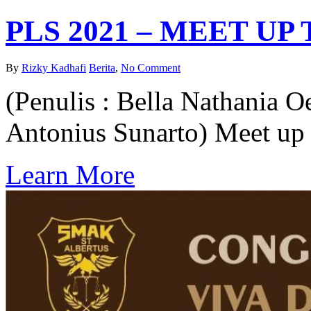
PLS 2021 – MEET UP
By
Rizky Kadhafi
Berita
,
No Comment
(Penulis : Bella Nathania O
Antonius Sunarto) Meet up t
Learn More