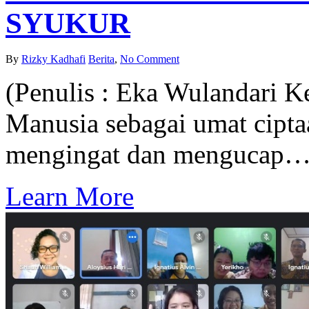
SYUKUR
By
Rizky Kadhafi
Berita
,
No Comment
(Penulis : Eka Wulandari Ke
Manusia sebagai umat cipta
mengingat dan mengucap
Learn More