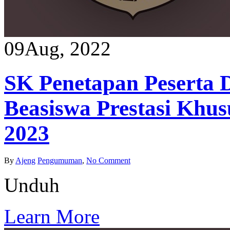
09
Aug, 2022
SK Penetapan Peserta 
Beasiswa Prestasi Khus
2023
By
Ajeng
Pengumuman
,
No Comment
Unduh
Learn More