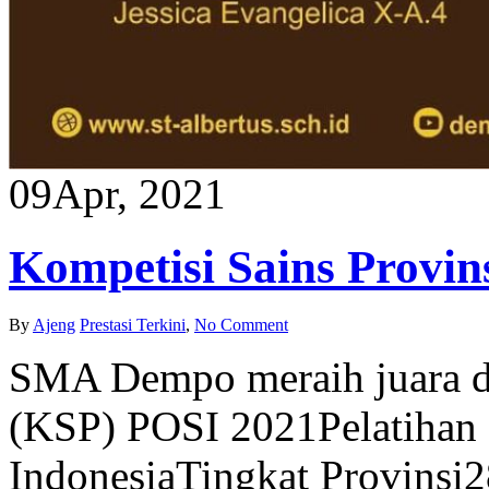
09
Apr, 2021
Kompetisi Sains Provin
By
Ajeng
Prestasi Terkini
,
No Comment
SMA Dempo meraih juara da
(KSP) POSI 2021Pelatihan 
IndonesiaTingkat Provinsi