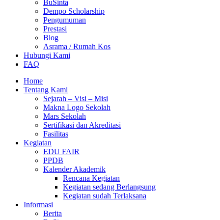
BuSinta
Dempo Scholarship
Pengumuman
Prestasi
Blog
Asrama / Rumah Kos
Hubungi Kami
FAQ
Home
Tentang Kami
Sejarah – Visi – Misi
Makna Logo Sekolah
Mars Sekolah
Sertifikasi dan Akreditasi
Fasilitas
Kegiatan
EDU FAIR
PPDB
Kalender Akademik
Rencana Kegiatan
Kegiatan sedang Berlangsung
Kegiatan sudah Terlaksana
Informasi
Berita