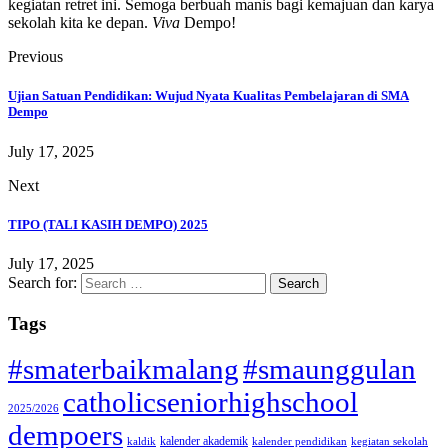
kegiatan retret ini. Semoga berbuah manis bagi kemajuan dan karya
sekolah kita ke depan.
Viva
Dempo!
Previous
Ujian Satuan Pendidikan: Wujud Nyata Kualitas Pembelajaran di SMA
Dempo
July 17, 2025
Next
TIPO (TALI KASIH DEMPO) 2025
July 17, 2025
Search for:
Tags
#smaterbaikmalang
#smaunggulan
catholicseniorhighschool
2025/2026
dempoers
kalender akademik
kaldik
kalender pendidikan
kegiatan sekolah