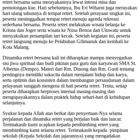
retret bersama sama merayakannya lewat intensi misa dan
pemotongan kue. Hari sebelumnya, Ibu Eri Wiharni juga merayakan
hari ulang tahunnya di tempat retret. Setelah perayaan singkat ini,
peserta meninggalkan tempat retret menuju agenda rekreasi
sederhana bersama. Peserta retret melakukan wisata belanja ke
Krisna dan Joger serta wisata ke Nusa Benoa dan Uluwatu untuk
menyaksikan penampilan tari kecak. Setelah kegiatan ini, peserta
retret langsung menuju ke Pelabuhan Gilimanuk dan kembali ke
Kota Malang.
Dinamika retret bersama kali ini diharapkan mampu menyegarkan
sisi jiwa spiritual dan budi pikiran para guru dan karyawan SMA St.
Albertus (Dempo). Materi dari Rm. Dinong dan Rm. Gusti tentang
pentingnya memiliki sukacita dalam menjalani hidup dan karya,
serta optimis dan konsisten dalam membangun persaudaraan dalam
pelayanan sungguh mengena di hati peserta retret. Tentu, setiap
peserta diharapkan berproses internal masing-masing dan
mengupayakannya dalam praktek hidup sehari-hari di kehidupan
selanjutnya.
Syukur kepada Allah atas berkat dan penyertaan-Nya selama
perjalanan dan dinamika retret yang berjalan baik dan lancar.
Terimakasih kami ucapkan kepada pembimbing retret yang
membimbing kami selama retret. Terimakasih kepada pimpinan
sekolah (Kepala Sekolah dan jajarannya) yang mengadakan