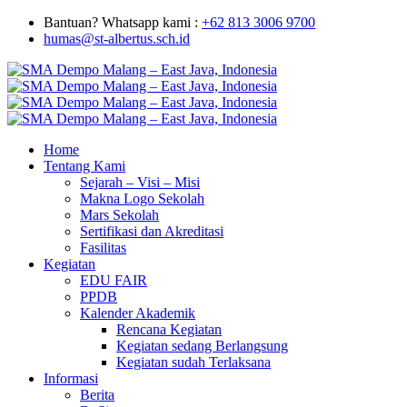
Bantuan? Whatsapp kami :
+62 813 3006 9700
humas@st-albertus.sch.id
Home
Tentang Kami
Sejarah – Visi – Misi
Makna Logo Sekolah
Mars Sekolah
Sertifikasi dan Akreditasi
Fasilitas
Kegiatan
EDU FAIR
PPDB
Kalender Akademik
Rencana Kegiatan
Kegiatan sedang Berlangsung
Kegiatan sudah Terlaksana
Informasi
Berita