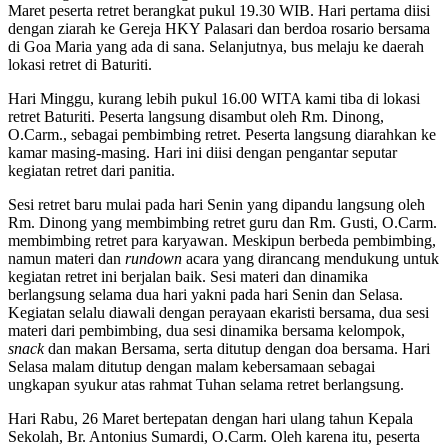
Maret peserta retret berangkat pukul 19.30 WIB. Hari pertama diisi
dengan ziarah ke Gereja HKY Palasari dan berdoa rosario bersama
di Goa Maria yang ada di sana. Selanjutnya, bus melaju ke daerah
lokasi retret di Baturiti.
Hari Minggu, kurang lebih pukul 16.00 WITA kami tiba di lokasi
retret Baturiti. Peserta langsung disambut oleh Rm. Dinong,
O.Carm., sebagai pembimbing retret. Peserta langsung diarahkan ke
kamar masing-masing. Hari ini diisi dengan pengantar seputar
kegiatan retret dari panitia.
Sesi retret baru mulai pada hari Senin yang dipandu langsung oleh
Rm. Dinong yang membimbing retret guru dan Rm. Gusti, O.Carm.
membimbing retret para karyawan. Meskipun berbeda pembimbing,
namun materi dan
rundown
acara yang dirancang mendukung untuk
kegiatan retret ini berjalan baik. Sesi materi dan dinamika
berlangsung selama dua hari yakni pada hari Senin dan Selasa.
Kegiatan selalu diawali dengan perayaan ekaristi bersama, dua sesi
materi dari pembimbing, dua sesi dinamika bersama kelompok,
snack
dan makan Bersama, serta ditutup dengan doa bersama. Hari
Selasa malam ditutup dengan malam kebersamaan sebagai
ungkapan syukur atas rahmat Tuhan selama retret berlangsung.
Hari Rabu, 26 Maret bertepatan dengan hari ulang tahun Kepala
Sekolah, Br. Antonius Sumardi, O.Carm. Oleh karena itu, peserta