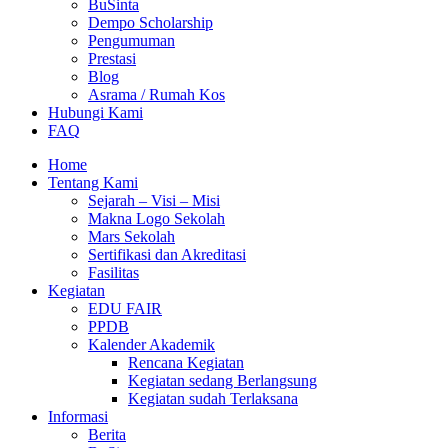
BuSinta
Dempo Scholarship
Pengumuman
Prestasi
Blog
Asrama / Rumah Kos
Hubungi Kami
FAQ
Home
Tentang Kami
Sejarah – Visi – Misi
Makna Logo Sekolah
Mars Sekolah
Sertifikasi dan Akreditasi
Fasilitas
Kegiatan
EDU FAIR
PPDB
Kalender Akademik
Rencana Kegiatan
Kegiatan sedang Berlangsung
Kegiatan sudah Terlaksana
Informasi
Berita