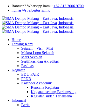
Bantuan? Whatsapp kami :
+62 813 3006 9700
humas@st-albertus.sch.id
Home
Tentang Kami
Sejarah – Visi – Misi
Makna Logo Sekolah
Mars Sekolah
Sertifikasi dan Akreditasi
Fasilitas
Kegiatan
EDU FAIR
PPDB
Kalender Akademik
Rencana Kegiatan
Kegiatan sedang Berlangsung
Kegiatan sudah Terlaksana
Informasi
Berita