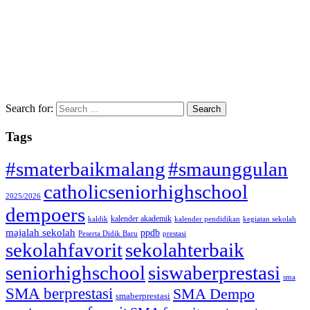
Search for:
Tags
#smaterbaikmalang
#smaunggulan
catholicseniorhighschool
2025/2026
dempoers
kalender akademik
kaldik
kalender pendidikan
kegiatan sekolah
majalah sekolah
ppdb
Peserta Didik Baru
prestasi
sekolahfavorit
sekolahterbaik
seniorhighschool
siswaberprestasi
sma
SMA berprestasi
SMA Dempo
smaberprestasi