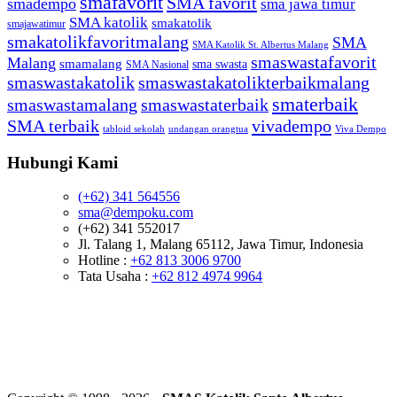
smafavorit
SMA favorit
smadempo
sma jawa timur
SMA katolik
smakatolik
smajawatimur
smakatolikfavoritmalang
SMA
SMA Katolik St. Albertus Malang
smaswastafavorit
Malang
smamalang
sma swasta
SMA Nasional
smaswastakatolik
smaswastakatolikterbaikmalang
smaterbaik
smaswastamalang
smaswastaterbaik
SMA terbaik
vivadempo
tabloid sekolah
undangan orangtua
Viva Dempo
Hubungi Kami
(+62) 341 564556
sma@dempoku.com
(+62) 341 552017
Jl. Talang 1, Malang 65112, Jawa Timur, Indonesia
Hotline :
+62 813 3006 9700
Tata Usaha :
+62 812 4974 9964