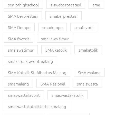
seniorhighschool
siswaberprestasi
sma
SMA berprestasi
smaberprestasi
SMA Dempo
smadempo
smafavorit
SMA favorit
sma jawa timur
smajawatimur
SMA katolik
smakatolik
smakatolikfavoritmalang
SMA Katolik St. Albertus Malang
SMA Malang
smamalang
SMA Nasional
sma swasta
smaswastafavorit
smaswastakatolik
smaswastakatolikterbaikmalang