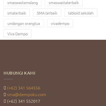
smaswastamalang
smaswastaterbaik
smaterbaik
SMA terbaik
tabloid sekolah
undangan orangtua
vivadempo
Viva Dempo
HUBUNGI KAMI
(+62) 341 564556
sma@dempoku.com
(+62) 341 552017