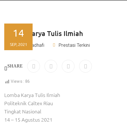
14
Lomba Karya Tulis Ilmiah
SEP, 2021
Rizky Kadhafi
Prestasi Terkini
By
SHARE
Views :
86
Lomba Karya Tulis Ilmiah
Politeknik Caltex Riau
Tingkat Nasional
14 – 15 Agustus 2021