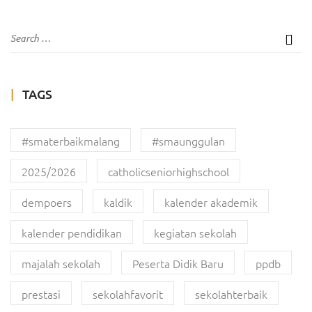
TAGS
#smaterbaikmalang
#smaunggulan
2025/2026
catholicseniorhighschool
dempoers
kaldik
kalender akademik
kalender pendidikan
kegiatan sekolah
majalah sekolah
Peserta Didik Baru
ppdb
prestasi
sekolahfavorit
sekolahterbaik