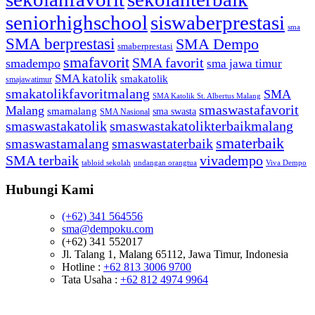
seniorhighschool
siswaberprestasi
sma
SMA berprestasi
SMA Dempo
smaberprestasi
smafavorit
SMA favorit
smadempo
sma jawa timur
SMA katolik
smakatolik
smajawatimur
smakatolikfavoritmalang
SMA
SMA Katolik St. Albertus Malang
smaswastafavorit
Malang
smamalang
sma swasta
SMA Nasional
smaswastakatolik
smaswastakatolikterbaikmalang
smaterbaik
smaswastamalang
smaswastaterbaik
SMA terbaik
vivadempo
tabloid sekolah
undangan orangtua
Viva Dempo
Hubungi Kami
(+62) 341 564556
sma@dempoku.com
(+62) 341 552017
Jl. Talang 1, Malang 65112, Jawa Timur, Indonesia
Hotline :
+62 813 3006 9700
Tata Usaha :
+62 812 4974 9964