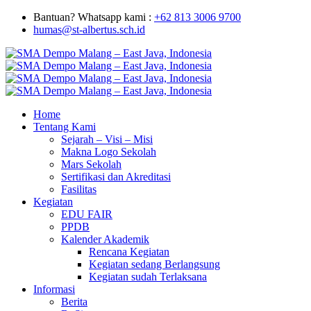
Bantuan? Whatsapp kami :
+62 813 3006 9700
humas@st-albertus.sch.id
Home
Tentang Kami
Sejarah – Visi – Misi
Makna Logo Sekolah
Mars Sekolah
Sertifikasi dan Akreditasi
Fasilitas
Kegiatan
EDU FAIR
PPDB
Kalender Akademik
Rencana Kegiatan
Kegiatan sedang Berlangsung
Kegiatan sudah Terlaksana
Informasi
Berita