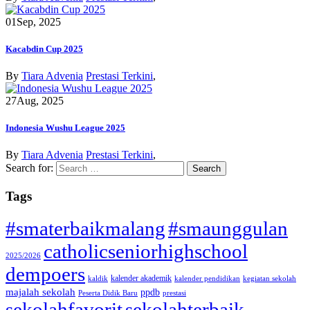
01
Sep, 2025
Kacabdin Cup 2025
By
Tiara Advenia
Prestasi Terkini
,
27
Aug, 2025
Indonesia Wushu League 2025
By
Tiara Advenia
Prestasi Terkini
,
Search for:
Tags
#smaterbaikmalang
#smaunggulan
catholicseniorhighschool
2025/2026
dempoers
kalender akademik
kaldik
kalender pendidikan
kegiatan sekolah
majalah sekolah
ppdb
Peserta Didik Baru
prestasi
sekolahfavorit
sekolahterbaik