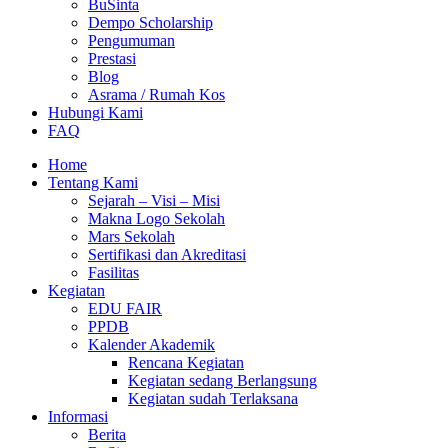
BuSinta
Dempo Scholarship
Pengumuman
Prestasi
Blog
Asrama / Rumah Kos
Hubungi Kami
FAQ
Home
Tentang Kami
Sejarah – Visi – Misi
Makna Logo Sekolah
Mars Sekolah
Sertifikasi dan Akreditasi
Fasilitas
Kegiatan
EDU FAIR
PPDB
Kalender Akademik
Rencana Kegiatan
Kegiatan sedang Berlangsung
Kegiatan sudah Terlaksana
Informasi
Berita