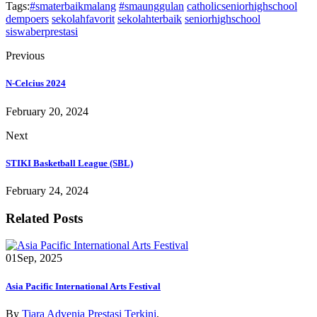
Tags:
#smaterbaikmalang
#smaunggulan
catholicseniorhighschool
dempoers
sekolahfavorit
sekolahterbaik
seniorhighschool
siswaberprestasi
Previous
N-Celcius 2024
February 20, 2024
Next
STIKI Basketball League (SBL)
February 24, 2024
Related Posts
01
Sep, 2025
Asia Pacific International Arts Festival
By
Tiara Advenia
Prestasi Terkini
,