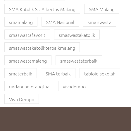
SMA Katolik St. Albertus Malang
SMA Malang
smamalang
SMA Nasional
sma swasta
smaswastafavorit
smaswastakatolik
smaswastakatolikterbaikmalang
smaswastamalang
smaswastaterbaik
smaterbaik
SMA terbaik
tabloid sekolah
undangan orangtua
vivadempo
Viva Dempo