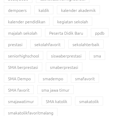
dempoers
kaldik
kalender akademik
kalender pendidikan
kegiatan sekolah
majalah sekolah
Peserta Didik Baru
ppdb
prestasi
sekolahfavorit
sekolahterbaik
seniorhighschool
siswaberprestasi
sma
SMA berprestasi
smaberprestasi
SMA Dempo
smadempo
smafavorit
SMA favorit
sma jawa timur
smajawatimur
SMA katolik
smakatolik
smakatolikfavoritmalang