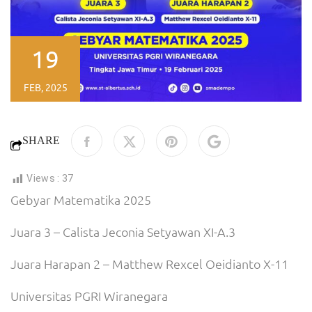
19
FEB, 2025
SHARE
Views :
37
Gebyar Matematika 2025
Juara 3 – Calista Jeconia Setyawan XI-A.3
Juara Harapan 2 – Matthew Rexcel Oeidianto X-11
Universitas PGRI Wiranegara