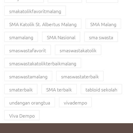
smakatolikfavoritmalang
SMA Katolik St. Albertus Malang
SMA Malang
smamalang
SMA Nasional
sma swasta
smaswastafavorit
smaswastakatolik
smaswastakatolikterbaikmalang
smaswastamalang
smaswastaterbaik
smaterbaik
SMA terbaik
tabloid sekolah
undangan orangtua
vivadempo
Viva Dempo