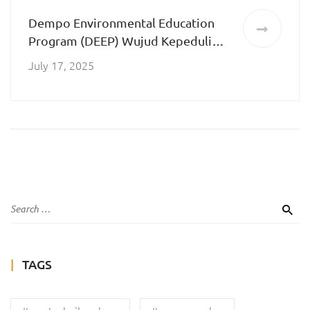
Dempo Environmental Education
Program (DEEP) Wujud Kepedulian
Dempoers terhadap Lingkungan
July 17, 2025
dalam Persaudaraan
TAGS