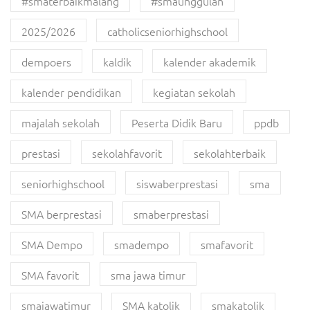
#smaterbaikmalang
#smaunggulan
2025/2026
catholicseniorhighschool
dempoers
kaldik
kalender akademik
kalender pendidikan
kegiatan sekolah
majalah sekolah
Peserta Didik Baru
ppdb
prestasi
sekolahfavorit
sekolahterbaik
seniorhighschool
siswaberprestasi
sma
SMA berprestasi
smaberprestasi
SMA Dempo
smadempo
smafavorit
SMA favorit
sma jawa timur
smajawatimur
SMA katolik
smakatolik