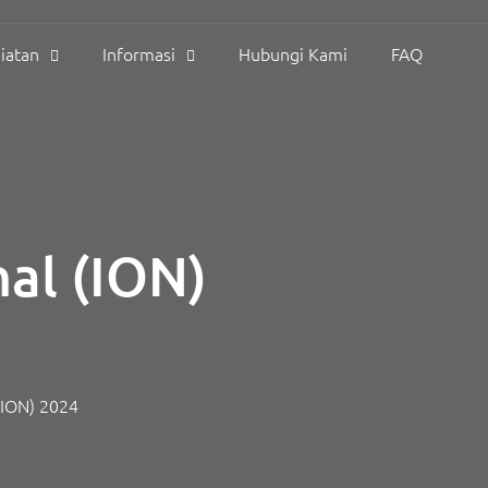
iatan
Informasi
Hubungi Kami
FAQ
nal (ION)
ION) 2024