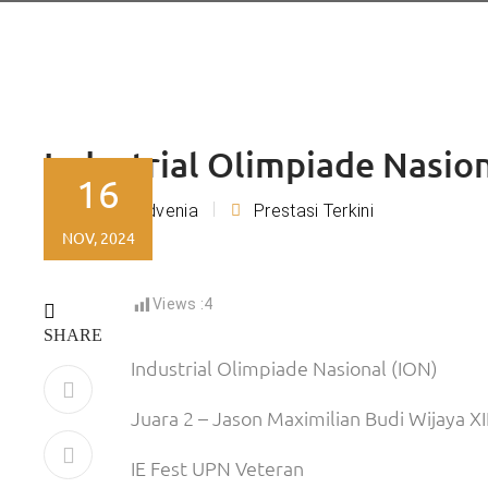
Industrial Olimpiade Nasio
16
Tiara Advenia
Prestasi Terkini
By
NOV, 2024
Views :
4
SHARE
Industrial Olimpiade Nasional (ION)
Juara 2 – Jason Maximilian Budi Wijaya X
IE Fest UPN Veteran