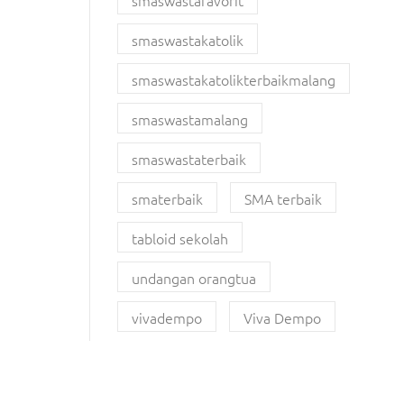
smaswastafavorit
smaswastakatolik
smaswastakatolikterbaikmalang
smaswastamalang
smaswastaterbaik
smaterbaik
SMA terbaik
tabloid sekolah
undangan orangtua
vivadempo
Viva Dempo