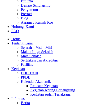
BuSinta
Dempo Scholarship
Pengumuman
Prestasi
Blog
Asrama / Rumah Kos
Hubungi Kami
FAQ
Home
Tentang Kami
Sejarah – Visi – Misi
Makna Logo Sekolah
Mars Sekolah
Sertifikasi dan Akreditasi
Fasilitas
Kegiatan
EDU FAIR
PPDB
Kalender Akademik
Rencana Kegiatan
Kegiatan sedang Berlangsung
Kegiatan sudah Terlaksana
Informasi
Berita