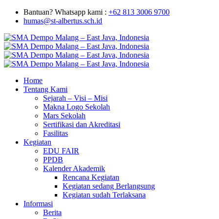
Bantuan? Whatsapp kami :
+62 813 3006 9700
humas@st-albertus.sch.id
Home
Tentang Kami
Sejarah – Visi – Misi
Makna Logo Sekolah
Mars Sekolah
Sertifikasi dan Akreditasi
Fasilitas
Kegiatan
EDU FAIR
PPDB
Kalender Akademik
Rencana Kegiatan
Kegiatan sedang Berlangsung
Kegiatan sudah Terlaksana
Informasi
Berita