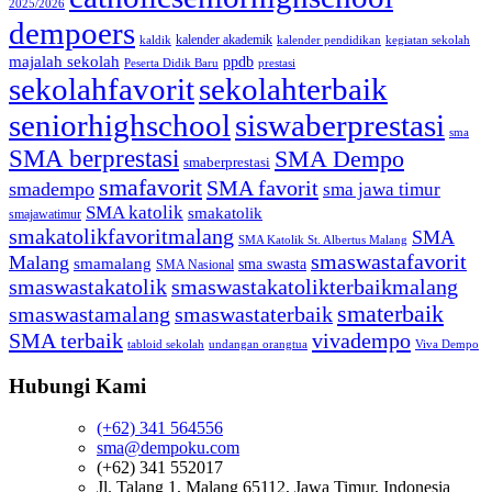
2025/2026
dempoers
kalender akademik
kaldik
kalender pendidikan
kegiatan sekolah
majalah sekolah
ppdb
Peserta Didik Baru
prestasi
sekolahfavorit
sekolahterbaik
seniorhighschool
siswaberprestasi
sma
SMA berprestasi
SMA Dempo
smaberprestasi
smafavorit
SMA favorit
smadempo
sma jawa timur
SMA katolik
smakatolik
smajawatimur
smakatolikfavoritmalang
SMA
SMA Katolik St. Albertus Malang
smaswastafavorit
Malang
smamalang
sma swasta
SMA Nasional
smaswastakatolik
smaswastakatolikterbaikmalang
smaterbaik
smaswastamalang
smaswastaterbaik
SMA terbaik
vivadempo
tabloid sekolah
undangan orangtua
Viva Dempo
Hubungi Kami
(+62) 341 564556
sma@dempoku.com
(+62) 341 552017
Jl. Talang 1, Malang 65112, Jawa Timur, Indonesia