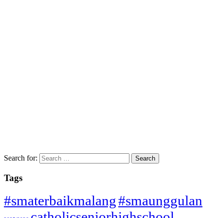
Search for:
Tags
#smaterbaikmalang
#smaunggulan
catholicseniorhighschool