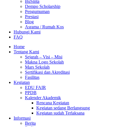
BuSinta
Dempo Scholarship
Pengumuman
Prestasi
Blog
Asrama / Rumah Kos
Hubungi Kami
FAQ
Home
Tentang Kami
Sejarah – Visi – Misi
Makna Logo Sekolah
Mars Sekolah
Sertifikasi dan Akreditasi
Fasilitas
Kegiatan
EDU FAIR
PPDB
Kalender Akademik
Rencana Kegiatan
Kegiatan sedang Berlangsung
Kegiatan sudah Terlaksana
Informasi
Berita