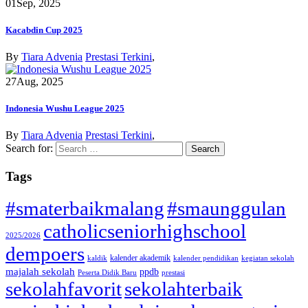
01
Sep, 2025
Kacabdin Cup 2025
By
Tiara Advenia
Prestasi Terkini
,
27
Aug, 2025
Indonesia Wushu League 2025
By
Tiara Advenia
Prestasi Terkini
,
Search for:
Tags
#smaterbaikmalang
#smaunggulan
catholicseniorhighschool
2025/2026
dempoers
kalender akademik
kaldik
kalender pendidikan
kegiatan sekolah
majalah sekolah
ppdb
Peserta Didik Baru
prestasi
sekolahfavorit
sekolahterbaik