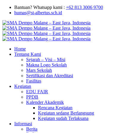
Bantuan? Whatsapp kami :
+62 813 3006 9700
humas@st-albertus.sch.id
Home
Tentang Kami
Sejarah – Visi – Misi
Makna Logo Sekolah
Mars Sekolah
Sertifikasi dan Akreditasi
Fasilitas
Kegiatan
EDU FAIR
PPDB
Kalender Akademik
Rencana Kegiatan
Kegiatan sedang Berlangsung
Kegiatan sudah Terlaksana
Informasi
Berita