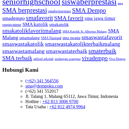
seniorhighschool
siswaberprestasi
sma
SMA berprestasi
SMA Dempo
smaberprestasi
smafavorit
SMA favorit
smadempo
sma jawa timur
SMA katolik
smakatolik
smajawatimur
smakatolikfavoritmalang
SMA
SMA Katolik St. Albertus Malang
smaswastafavorit
Malang
smamalang
sma swasta
SMA Nasional
smaswastakatolik
smaswastakatolikterbaikmalang
smaterbaik
smaswastamalang
smaswastaterbaik
SMA terbaik
vivadempo
tabloid sekolah
undangan orangtua
Viva Dempo
Hubungi Kami
(+62) 341 564556
sma@dempoku.com
(+62) 341 552017
Jl. Talang 1, Malang 65112, Jawa Timur, Indonesia
Hotline :
+62 813 3006 9700
Tata Usaha :
+62 812 4974 9964