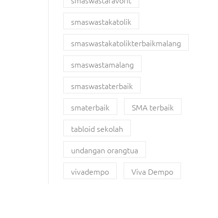
smaswastafavorit
smaswastakatolik
smaswastakatolikterbaikmalang
smaswastamalang
smaswastaterbaik
smaterbaik
SMA terbaik
tabloid sekolah
undangan orangtua
vivadempo
Viva Dempo