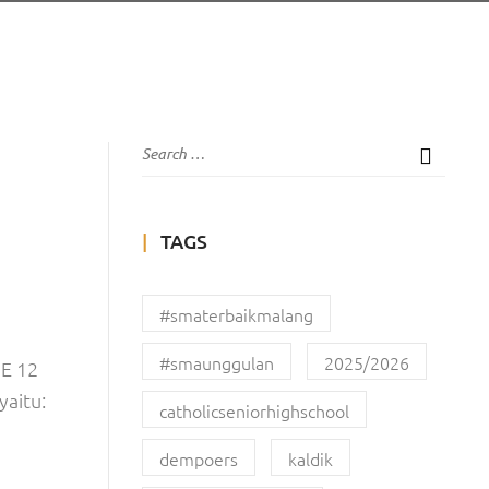
TAGS
#smaterbaikmalang
#smaunggulan
2025/2026
E 12
yaitu:
catholicseniorhighschool
dempoers
kaldik