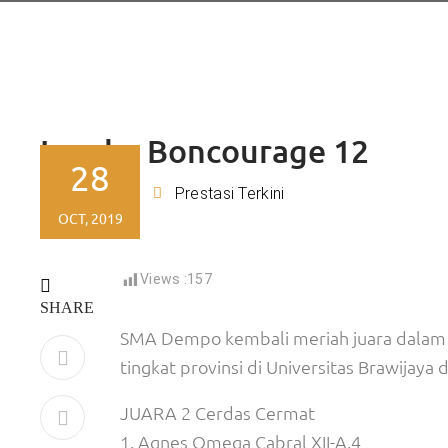
Lomba Boncourage 12
28
Ajeng
Prestasi Terkini
By
OCT, 2019
Views :
157
SHARE
SMA Dempo kembali meriah juara dalam
tingkat provinsi di Universitas Brawijaya
JUARA 2 Cerdas Cermat
1. Agnes Omega Cabral XII-A.4