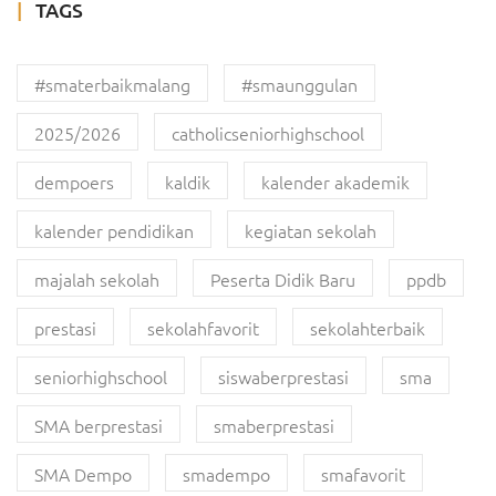
TAGS
#smaterbaikmalang
#smaunggulan
2025/2026
catholicseniorhighschool
dempoers
kaldik
kalender akademik
kalender pendidikan
kegiatan sekolah
majalah sekolah
Peserta Didik Baru
ppdb
prestasi
sekolahfavorit
sekolahterbaik
seniorhighschool
siswaberprestasi
sma
SMA berprestasi
smaberprestasi
SMA Dempo
smadempo
smafavorit