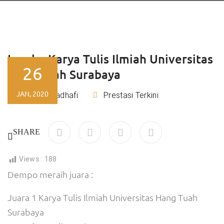
Lomba Karya Tulis Ilmiah Universitas
26
Hang Tuah Surabaya
JAN, 2020
Rizky Kadhafi
Prestasi Terkini
By
SHARE
Views :
188
Dempo meraih juara :
Juara 1 Karya Tulis Ilmiah Universitas Hang Tuah
Surabaya