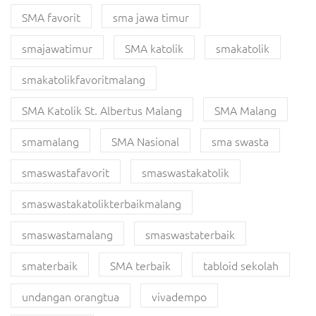
SMA favorit
sma jawa timur
smajawatimur
SMA katolik
smakatolik
smakatolikfavoritmalang
SMA Katolik St. Albertus Malang
SMA Malang
smamalang
SMA Nasional
sma swasta
smaswastafavorit
smaswastakatolik
smaswastakatolikterbaikmalang
smaswastamalang
smaswastaterbaik
smaterbaik
SMA terbaik
tabloid sekolah
undangan orangtua
vivadempo