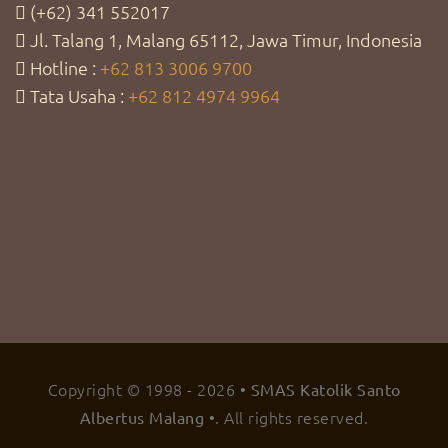
(+62) 341 552017
Jl. Talang 1, Malang 65112, Jawa Timur, Indonesia
Hotline :
+62 813 3006 9700
Tata Usaha :
+62 812 4974 9964
Copyright © 1998 -
2026
• SMAS Katolik Santo
. All rights reserved.
Albertus Malang •