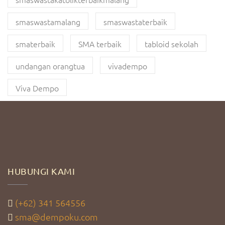
smaswastamalang
smaswastaterbaik
smaterbaik
SMA terbaik
tabloid sekolah
undangan orangtua
vivadempo
Viva Dempo
HUBUNGI KAMI
(+62) 341 564556
sma@dempoku.com