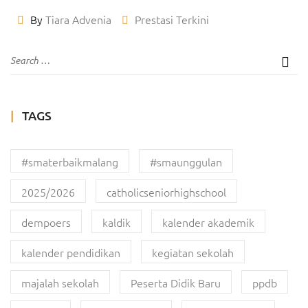
By
Tiara Advenia
Prestasi Terkini
TAGS
#smaterbaikmalang
#smaunggulan
2025/2026
catholicseniorhighschool
dempoers
kaldik
kalender akademik
kalender pendidikan
kegiatan sekolah
majalah sekolah
Peserta Didik Baru
ppdb