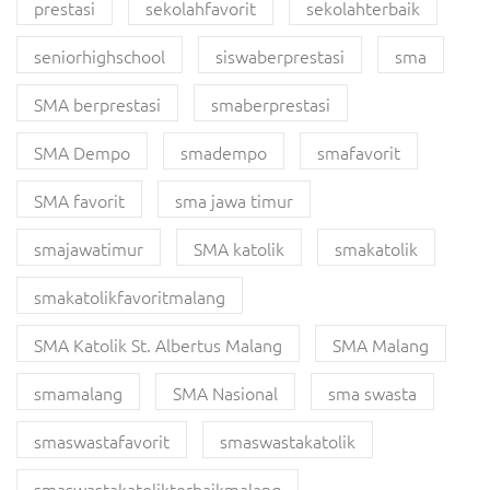
prestasi
sekolahfavorit
sekolahterbaik
seniorhighschool
siswaberprestasi
sma
SMA berprestasi
smaberprestasi
SMA Dempo
smadempo
smafavorit
SMA favorit
sma jawa timur
smajawatimur
SMA katolik
smakatolik
smakatolikfavoritmalang
SMA Katolik St. Albertus Malang
SMA Malang
smamalang
SMA Nasional
sma swasta
smaswastafavorit
smaswastakatolik
smaswastakatolikterbaikmalang