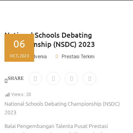
National Schools Debating
06
Championship (NSDC) 2023
OCT, 2023
Tiara Advenia
Prestasi Terkini
By
SHARE
Views :
20
National Schools Debating Championship (NSDC)
2023
Balai Pengembangan Talenta Pusat Prestasi