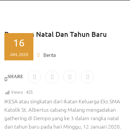
Perayaan Natal Dan Tahun Baru
16
IKESA
JAN, 2020
Ajeng
Berita
By
SHARE
Views :
425
IKESA atau singkatan dari Ikatan Keluarga Eks SMA
Katolik St. Albertus cabang Malang mengadakan
gathering di Dempo yang ke 3 dalam rangka natal
dan tahun baru pada hari Minggu, 12 Januari 2020.