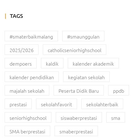
TAGS
#smaterbaikmalang
#smaunggulan
2025/2026
catholicseniorhighschool
dempoers
kaldik
kalender akademik
kalender pendidikan
kegiatan sekolah
majalah sekolah
Peserta Didik Baru
ppdb
prestasi
sekolahfavorit
sekolahterbaik
seniorhighschool
siswaberprestasi
sma
SMA berprestasi
smaberprestasi