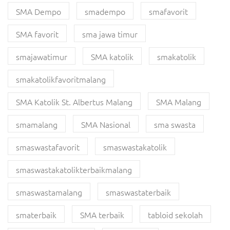
SMA Dempo
smadempo
smafavorit
SMA favorit
sma jawa timur
smajawatimur
SMA katolik
smakatolik
smakatolikfavoritmalang
SMA Katolik St. Albertus Malang
SMA Malang
smamalang
SMA Nasional
sma swasta
smaswastafavorit
smaswastakatolik
smaswastakatolikterbaikmalang
smaswastamalang
smaswastaterbaik
smaterbaik
SMA terbaik
tabloid sekolah