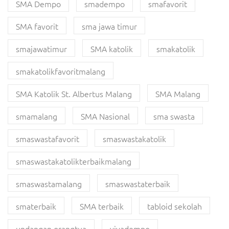
SMA Dempo
smadempo
smafavorit
SMA favorit
sma jawa timur
smajawatimur
SMA katolik
smakatolik
smakatolikfavoritmalang
SMA Katolik St. Albertus Malang
SMA Malang
smamalang
SMA Nasional
sma swasta
smaswastafavorit
smaswastakatolik
smaswastakatolikterbaikmalang
smaswastamalang
smaswastaterbaik
smaterbaik
SMA terbaik
tabloid sekolah
undangan orangtua
vivadempo