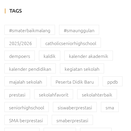
TAGS
#smaterbaikmalang
#smaunggulan
2025/2026
catholicseniorhighschool
dempoers
kaldik
kalender akademik
kalender pendidikan
kegiatan sekolah
majalah sekolah
Peserta Didik Baru
ppdb
prestasi
sekolahfavorit
sekolahterbaik
seniorhighschool
siswaberprestasi
sma
SMA berprestasi
smaberprestasi