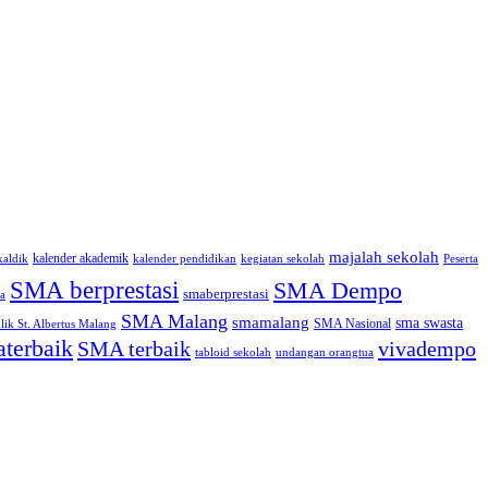
majalah sekolah
kalender akademik
kaldik
kalender pendidikan
kegiatan sekolah
Peserta
SMA berprestasi
SMA Dempo
smaberprestasi
a
SMA Malang
smamalang
sma swasta
SMA Nasional
ik St. Albertus Malang
terbaik
SMA terbaik
vivadempo
tabloid sekolah
undangan orangtua