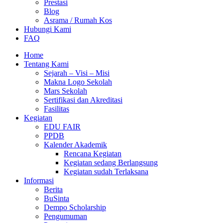
Prestasi
Blog
Asrama / Rumah Kos
Hubungi Kami
FAQ
Home
Tentang Kami
Sejarah – Visi – Misi
Makna Logo Sekolah
Mars Sekolah
Sertifikasi dan Akreditasi
Fasilitas
Kegiatan
EDU FAIR
PPDB
Kalender Akademik
Rencana Kegiatan
Kegiatan sedang Berlangsung
Kegiatan sudah Terlaksana
Informasi
Berita
BuSinta
Dempo Scholarship
Pengumuman