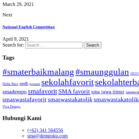
March 29, 2021
Next
National English Competition
April 9, 2021
Search for:
Tags
#smaterbaikmalang
#smaunggulan
2025
sekolahfavorit
sekolahterb
ppdb
Didik Baru
prestasi
smafavorit
SMA favorit
smadempo
sma jawa timur
smajawa
smaswastafavorit
smaswastakatolik
smaswastakatolik
Viva Dempo
Hubungi Kami
(+62) 341 564556
sma@dempoku.com