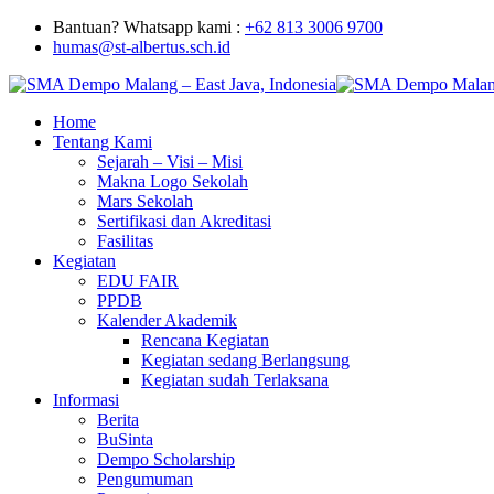
Bantuan? Whatsapp kami :
+62 813 3006 9700
humas@st-albertus.sch.id
Home
Tentang Kami
Sejarah – Visi – Misi
Makna Logo Sekolah
Mars Sekolah
Sertifikasi dan Akreditasi
Fasilitas
Kegiatan
EDU FAIR
PPDB
Kalender Akademik
Rencana Kegiatan
Kegiatan sedang Berlangsung
Kegiatan sudah Terlaksana
Informasi
Berita
BuSinta
Dempo Scholarship
Pengumuman