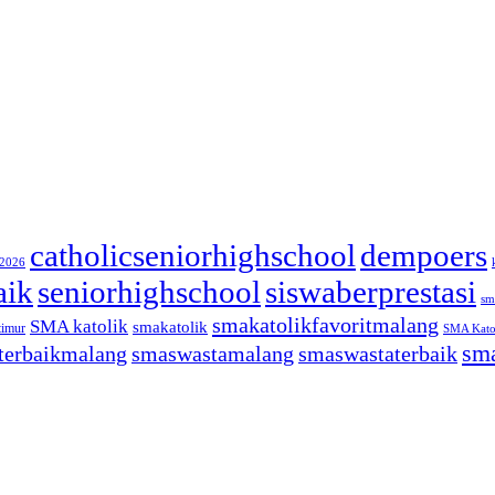
catholicseniorhighschool
dempoers
/2026
aik
seniorhighschool
siswaberprestasi
sm
smakatolikfavoritmalang
SMA katolik
smakatolik
timur
SMA Katol
sma
terbaikmalang
smaswastamalang
smaswastaterbaik