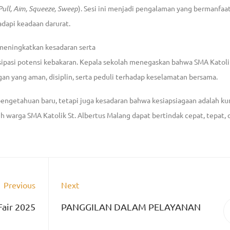
Pull, Aim, Squeeze, Sweep
). Sesi ini menjadi pengalaman yang bermanfaa
api keadaan darurat.
 meningkatkan kesadaran serta
pasi potensi kebakaran. Kepala sekolah menegaskan bahwa SMA Katolik
 yang aman, disiplin, serta peduli terhadap keselamatan bersama.
pengetahuan baru, tetapi juga kesadaran bahwa kesiapsiagaan adalah k
h warga SMA Katolik St. Albertus Malang dapat bertindak cepat, tepat,
Previous
Next
Fair 2025
PANGGILAN DALAM PELAYANAN