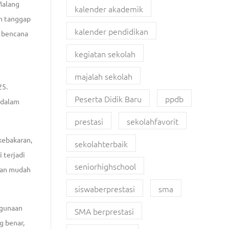
Malang
kalender akademik
an tanggap
kalender pendidikan
i bencana
kegiatan sekolah
majalah sekolah
25.
Peserta Didik Baru
ppdb
ndalam
prestasi
sekolahfavorit
kebakaran,
sekolahterbaik
 terjadi
seniorhighschool
ahan mudah
siswaberprestasi
sma
ggunaan
SMA berprestasi
g benar,