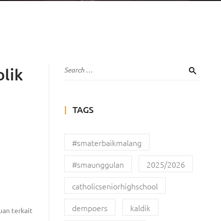
lik
TAGS
#smaterbaikmalang
#smaunggulan
2025/2026
catholicseniorhighschool
dempoers
kaldik
an terkait