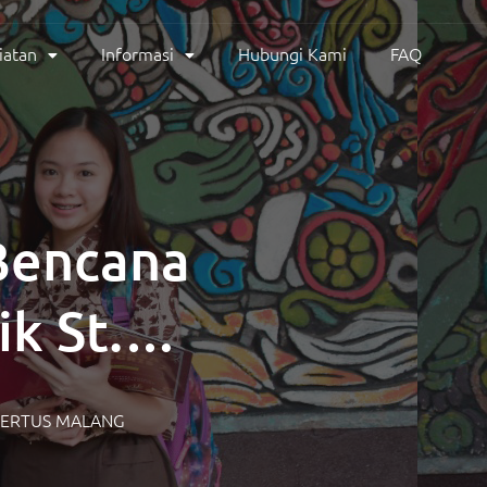
iatan
Informasi
Hubungi Kami
FAQ
Bencana
k St.
BERTUS MALANG