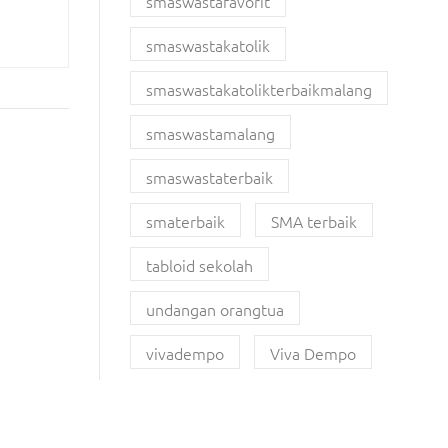
smaswastafavorit
smaswastakatolik
smaswastakatolikterbaikmalang
smaswastamalang
smaswastaterbaik
smaterbaik
SMA terbaik
tabloid sekolah
undangan orangtua
vivadempo
Viva Dempo