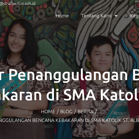
st-albertus.sch.id
Home
Tentang Kami
Keg
r Penanggulangan 
karan di SMA Katoli
Albertus Malang
HOME
/
BLOG
/
BERITA
/
NGGULANGAN BENCANA KEBAKARAN DI SMA KATOLIK ST. AL