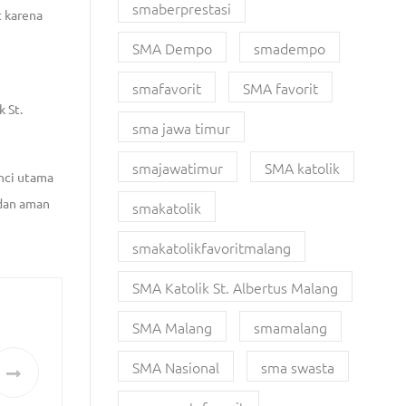
smaberprestasi
t karena
SMA Dempo
smadempo
smafavorit
SMA favorit
 St.
sma jawa timur
smajawatimur
SMA katolik
unci utama
 dan aman
smakatolik
smakatolikfavoritmalang
SMA Katolik St. Albertus Malang
SMA Malang
smamalang
SMA Nasional
sma swasta