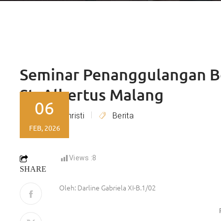
Seminar Penanggulangan B
St. Albertus Malang
06
Lydia Christi
Berita
By
FEB, 2026
Views :
8
SHARE
Oleh: Darline Gabriela XI-B.1/02