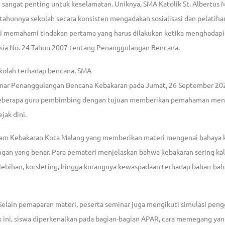
sangat penting untuk keselamatan. Uniknya, SMA Katolik St. Albertus 
tahunnya sekolah secara konsisten mengadakan sosialisasi dan pelatih
iswi memahami tindakan pertama yang harus dilakukan ketika menghadap
sia No. 24 Tahun 2007 tentang Penanggulangan Bencana.
kolah terhadap bencana, SMA
inar Penanggulangan Bencana Kebakaran pada Jumat, 26 September 20
erta beberapa guru pembimbing dengan tujuan memberikan pemahaman me
ak dini.
am Kebakaran Kota Malang yang memberikan materi mengenai bahaya 
gan yang benar. Para pemateri menjelaskan bahwa kebakaran sering kali
berlebihan, korsleting, hingga kurangnya kewaspadaan terhadap bahan-b
Selain pemaparan materi, peserta seminar juga mengikuti simulasi pen
 ini, siswa diperkenalkan pada bagian-bagian APAR, cara memegang yan