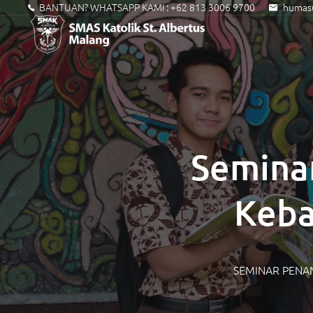
BANTUAN? WHATSAPP KAMI :
+62 813 3006 9700
humas@
Semina
Keba
SEMINAR PENA