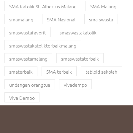
SMA Katolik St. Albertus Malang
SMA Malang
smamalang
SMA Nasional
sma swasta
smaswastafavorit
smaswastakatolik
smaswastakatolikterbaikmalang
smaswastamalang
smaswastaterbaik
smaterbaik
SMA terbaik
tabloid sekolah
undangan orangtua
vivadempo
Viva Dempo