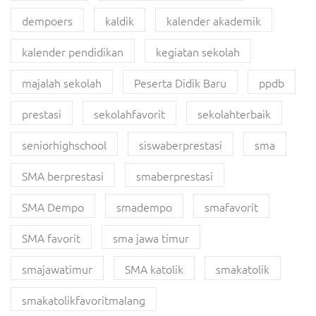
dempoers
kaldik
kalender akademik
kalender pendidikan
kegiatan sekolah
majalah sekolah
Peserta Didik Baru
ppdb
prestasi
sekolahfavorit
sekolahterbaik
seniorhighschool
siswaberprestasi
sma
SMA berprestasi
smaberprestasi
SMA Dempo
smadempo
smafavorit
SMA favorit
sma jawa timur
smajawatimur
SMA katolik
smakatolik
smakatolikfavoritmalang