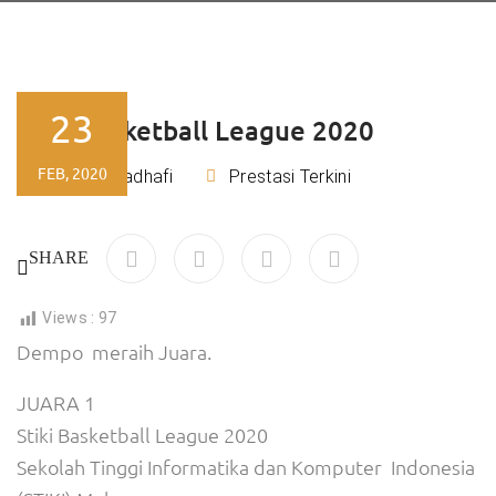
23
Stiki Basketball League 2020
FEB, 2020
Rizky Kadhafi
Prestasi Terkini
By
SHARE
Views :
97
Dempo meraih Juara.
JUARA 1
Stiki Basketball League 2020
Sekolah Tinggi Informatika dan Komputer Indonesia