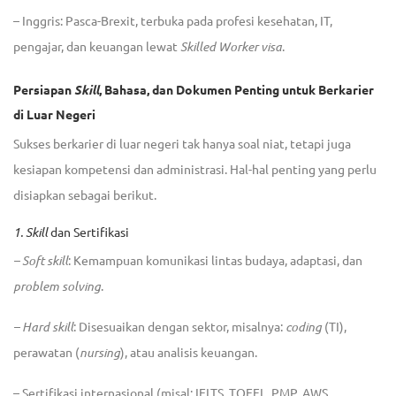
– Inggris
: Pasca-Brexit, terbuka pada profesi kesehatan, IT,
pengajar, dan keuangan lewat
Skilled Worker visa
.
Persiapan
Skill
, Bahasa, dan Dokumen Penting untuk Berkarier
di Luar Negeri
Sukses berkarier di luar negeri tak hanya soal niat, tetapi juga
kesiapan kompetensi dan administrasi. Hal-hal penting yang perlu
disiapkan sebagai berikut.
1. Skill
dan Sertifikasi
– Soft skill
: Kemampuan komunikasi lintas budaya, adaptasi, dan
problem solving
.
– Hard skill
: Disesuaikan dengan sektor, misalnya:
coding
(TI),
perawatan (
nursing
), atau analisis keuangan.
– Sertifikasi internasional (misal: IELTS, TOEFL, PMP, AWS