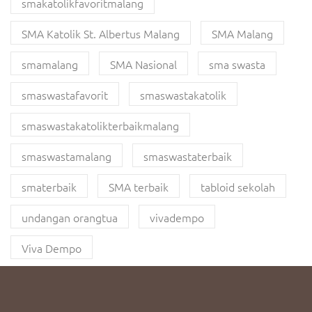
smakatolikfavoritmalang
SMA Katolik St. Albertus Malang
SMA Malang
smamalang
SMA Nasional
sma swasta
smaswastafavorit
smaswastakatolik
smaswastakatolikterbaikmalang
smaswastamalang
smaswastaterbaik
smaterbaik
SMA terbaik
tabloid sekolah
undangan orangtua
vivadempo
Viva Dempo