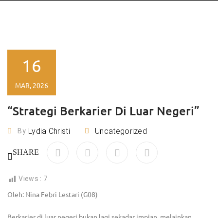
16
MAR, 2026
“Strategi Berkarier Di Luar Negeri”
Lydia Christi
Uncategorized
By
SHARE
Views :
7
Oleh: Nina Febri Lestari (G08)
Berkarier di luar negeri bukan lagi sekadar impian, melainkan