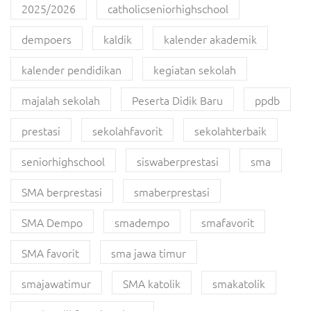
2025/2026
catholicseniorhighschool
dempoers
kaldik
kalender akademik
kalender pendidikan
kegiatan sekolah
majalah sekolah
Peserta Didik Baru
ppdb
prestasi
sekolahfavorit
sekolahterbaik
seniorhighschool
siswaberprestasi
sma
SMA berprestasi
smaberprestasi
SMA Dempo
smadempo
smafavorit
SMA favorit
sma jawa timur
smajawatimur
SMA katolik
smakatolik