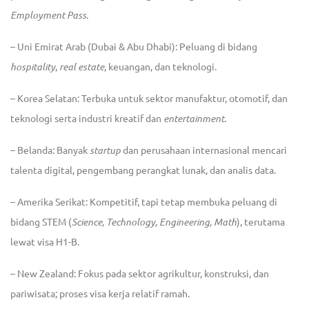
Employment Pass
.
– Uni Emirat Arab (Dubai & Abu Dhabi)
: Peluang di bidang
hospitality
,
real estate
, keuangan, dan teknologi.
– Korea Selatan
: Terbuka untuk sektor manufaktur, otomotif, dan
teknologi serta industri kreatif dan
entertainment
.
– Belanda
: Banyak
startup
dan perusahaan internasional mencari
talenta digital, pengembang perangkat lunak, dan analis data.
– Amerika Serikat
: Kompetitif, tapi tetap membuka peluang di
bidang STEM (
Science, Technology, Engineering, Math
), terutama
lewat visa H1-B.
– New Zealand
: Fokus pada sektor agrikultur, konstruksi, dan
pariwisata; proses visa kerja relatif ramah.