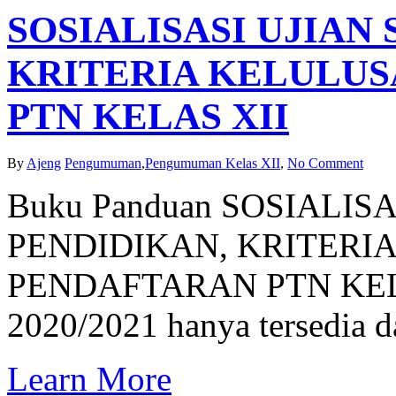
SOSIALISASI UJIAN
KRITERIA KELULUS
PTN KELAS XII
By
Ajeng
Pengumuman
,
Pengumuman Kelas XII
,
No Comment
Buku Panduan SOSIALIS
PENDIDIKAN, KRITERI
PENDAFTARAN PTN KELAS
2020/2021 hanya tersedia 
Learn More