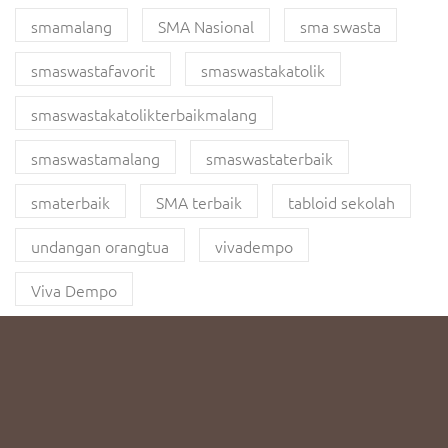
smamalang
SMA Nasional
sma swasta
smaswastafavorit
smaswastakatolik
smaswastakatolikterbaikmalang
smaswastamalang
smaswastaterbaik
smaterbaik
SMA terbaik
tabloid sekolah
undangan orangtua
vivadempo
Viva Dempo