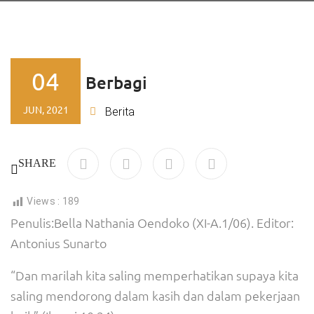
04
Indahnya Berbagi
JUN, 2021
Ajeng
Berita
By
SHARE
Views :
189
Penulis:Bella Nathania Oendoko (XI-A.1/06). Editor:
Antonius Sunarto
“Dan marilah kita saling memperhatikan supaya kita
saling mendorong dalam kasih dan dalam pekerjaan