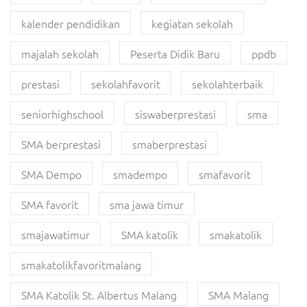
kalender pendidikan
kegiatan sekolah
majalah sekolah
Peserta Didik Baru
ppdb
prestasi
sekolahfavorit
sekolahterbaik
seniorhighschool
siswaberprestasi
sma
SMA berprestasi
smaberprestasi
SMA Dempo
smadempo
smafavorit
SMA favorit
sma jawa timur
smajawatimur
SMA katolik
smakatolik
smakatolikfavoritmalang
SMA Katolik St. Albertus Malang
SMA Malang