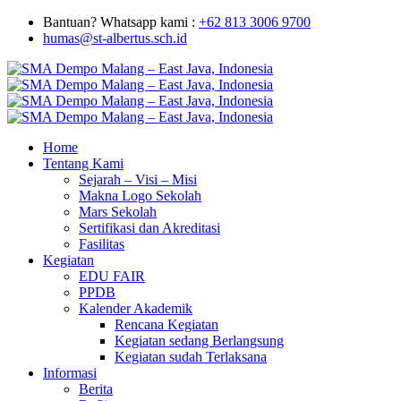
Bantuan? Whatsapp kami :
+62 813 3006 9700
humas@st-albertus.sch.id
Home
Tentang Kami
Sejarah – Visi – Misi
Makna Logo Sekolah
Mars Sekolah
Sertifikasi dan Akreditasi
Fasilitas
Kegiatan
EDU FAIR
PPDB
Kalender Akademik
Rencana Kegiatan
Kegiatan sedang Berlangsung
Kegiatan sudah Terlaksana
Informasi
Berita