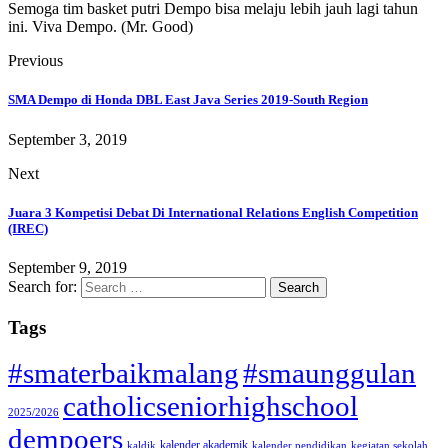
Semoga tim basket putri Dempo bisa melaju lebih jauh lagi tahun
ini. Viva Dempo. (Mr. Good)
Previous
SMA Dempo di Honda DBL East Java Series 2019-South Region
September 3, 2019
Next
Juara 3 Kompetisi Debat Di International Relations English Competition
(IREC)
September 9, 2019
Search for:
Tags
#smaterbaikmalang
#smaunggulan
catholicseniorhighschool
2025/2026
dempoers
kalender akademik
kaldik
kalender pendidikan
kegiatan sekolah