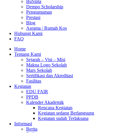
BuSinta
Dempo Scholarship
Pengumuman
Prestasi
Blog
Asrama / Rumah Kos
Hubungi Kami
FAQ
Home
Tentang Kami
Sejarah – Visi – Misi
Makna Logo Sekolah
Mars Sekolah
Sertifikasi dan Akreditasi
Fasilitas
Kegiatan
EDU FAIR
PPDB
Kalender Akademik
Rencana Kegiatan
Kegiatan sedang Berlangsung
Kegiatan sudah Terlaksana
Informasi
Berita