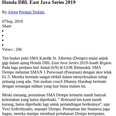
Honda DBL East Java Series 2019
By
Ajeng
Prestasi Terkini
,
07
Sep, 2019
Share
Views :
266
Tim basket putri SMA Katolik St. Albertus (Dempo) mulai unjuk
gigi dalam ajang Honda DBL
East Java Series
2019-
South Region
.
Pada laga perdana hari Jumat (6/9) di GOR Bimasakti, SMA
Dempo melumat SMAN 1 Purwosari (Pasuruan) dengan skor telak
61-3. Mereka bermain sangat efektif dalam menyelesaikan setiap
peluang yang ada. Tim asuhan
coach
Dhanny Harahap bermain
dengan semangat militan yang luar biasa malam ini.
Meski menang, permainan SMA Dempo kemarin masih banyak
kelemahan yang harus diperbaiki. “
Rebound
tim kami masih
kurang, harus diperbaiki lagi untuk pertandingan berikutnya”, ujar
Yovi Ardivitiyanto, manajer Dempo. Permainan tim Smanesa juga
bagus, mereka mampu membuat pertahanan Dempo kerepotan.