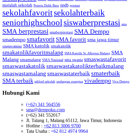
majalah sekolah
ppdb
Peserta Didik Baru
prestasi
sekolahfavorit
sekolahterbaik
seniorhighschool
siswaberprestasi
sma
SMA berprestasi
SMA Dempo
smaberprestasi
smafavorit
SMA favorit
smadempo
sma jawa timur
SMA katolik
smakatolik
smajawatimur
smakatolikfavoritmalang
SMA
SMA Katolik St. Albertus Malang
smaswastafavorit
Malang
smamalang
sma swasta
SMA Nasional
smaswastakatolik
smaswastakatolikterbaikmalang
smaterbaik
smaswastamalang
smaswastaterbaik
SMA terbaik
vivadempo
tabloid sekolah
undangan orangtua
Viva Dempo
Hubungi Kami
(+62) 341 564556
sma@dempoku.com
(+62) 341 552017
Jl. Talang 1, Malang 65112, Jawa Timur, Indonesia
Hotline :
+62 813 3006 9700
Tata Usaha :
+62 812 4974 9964