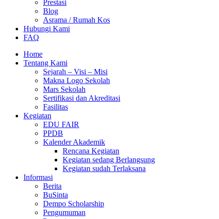
Prestasi
Blog
Asrama / Rumah Kos
Hubungi Kami
FAQ
Home
Tentang Kami
Sejarah – Visi – Misi
Makna Logo Sekolah
Mars Sekolah
Sertifikasi dan Akreditasi
Fasilitas
Kegiatan
EDU FAIR
PPDB
Kalender Akademik
Rencana Kegiatan
Kegiatan sedang Berlangsung
Kegiatan sudah Terlaksana
Informasi
Berita
BuSinta
Dempo Scholarship
Pengumuman