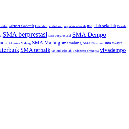
majalah sekolah
kalender akademik
kaldik
kalender pendidikan
kegiatan sekolah
Peserta
SMA berprestasi
SMA Dempo
smaberprestasi
a
SMA Malang
smamalang
sma swasta
SMA Nasional
ik St. Albertus Malang
terbaik
SMA terbaik
vivadempo
tabloid sekolah
undangan orangtua