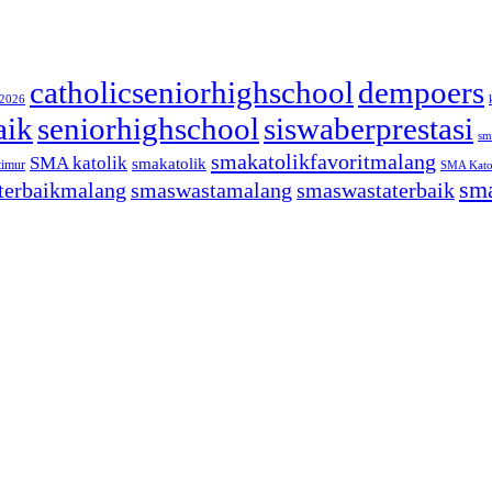
catholicseniorhighschool
dempoers
/2026
aik
seniorhighschool
siswaberprestasi
sm
smakatolikfavoritmalang
SMA katolik
smakatolik
timur
SMA Katol
sma
terbaikmalang
smaswastamalang
smaswastaterbaik