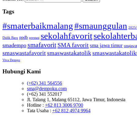
Tags
#smaterbaikmalang
#smaunggulan
2025
sekolahfavorit
sekolahterb
ppdb
Didik Baru
prestasi
smafavorit
SMA favorit
smadempo
sma jawa timur
smajawa
smaswastafavorit
smaswastakatolik
smaswastakatolik
Viva Dempo
Hubungi Kami
(+62) 341 564556
sma@dempoku.com
(+62) 341 552017
Jl. Talang 1, Malang 65112, Jawa Timur, Indonesia
Hotline :
+62 813 3006 9700
Tata Usaha :
+62 812 4974 9964