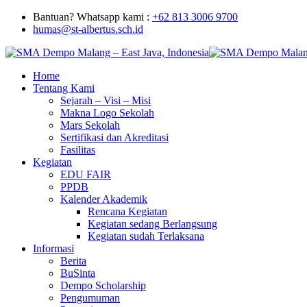
Bantuan? Whatsapp kami :
+62 813 3006 9700
humas@st-albertus.sch.id
Home
Tentang Kami
Sejarah – Visi – Misi
Makna Logo Sekolah
Mars Sekolah
Sertifikasi dan Akreditasi
Fasilitas
Kegiatan
EDU FAIR
PPDB
Kalender Akademik
Rencana Kegiatan
Kegiatan sedang Berlangsung
Kegiatan sudah Terlaksana
Informasi
Berita
BuSinta
Dempo Scholarship
Pengumuman