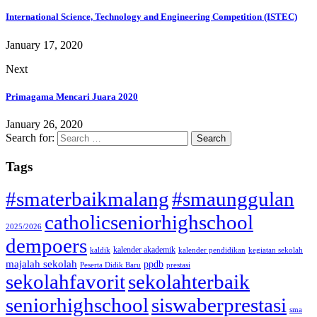
International Science, Technology and Engineering Competition (ISTEC)
January 17, 2020
Next
Primagama Mencari Juara 2020
January 26, 2020
Search for:
Tags
#smaterbaikmalang
#smaunggulan
catholicseniorhighschool
2025/2026
dempoers
kalender akademik
kaldik
kalender pendidikan
kegiatan sekolah
majalah sekolah
ppdb
Peserta Didik Baru
prestasi
sekolahfavorit
sekolahterbaik
seniorhighschool
siswaberprestasi
sma