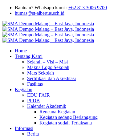
Bantuan? Whatsapp kami :
+62 813 3006 9700
humas@st-albertus.sch.id
Home
Tentang Kami
Sejarah – Visi – Misi
Makna Logo Sekolah
Mars Sekolah
Sertifikasi dan Akreditasi
Fasilitas
Kegiatan
EDU FAIR
PPDB
Kalender Akademik
Rencana Kegiatan
Kegiatan sedang Berlangsung
Kegiatan sudah Terlaksana
Informasi
Berita