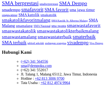
SMA berprestasi
SMA Dempo
smaberprestasi
smafavorit
SMA favorit
smadempo
sma jawa timur
SMA katolik
smakatolik
smajawatimur
smakatolikfavoritmalang
SMA
SMA Katolik St. Albertus Malang
smaswastafavorit
Malang
smamalang
sma swasta
SMA Nasional
smaswastakatolik
smaswastakatolikterbaikmalang
smaterbaik
smaswastamalang
smaswastaterbaik
SMA terbaik
vivadempo
tabloid sekolah
undangan orangtua
Viva Dempo
Hubungi Kami
(+62) 341 564556
sma@dempoku.com
(+62) 341 552017
Jl. Talang 1, Malang 65112, Jawa Timur, Indonesia
Hotline :
+62 813 3006 9700
Tata Usaha :
+62 812 4974 9964