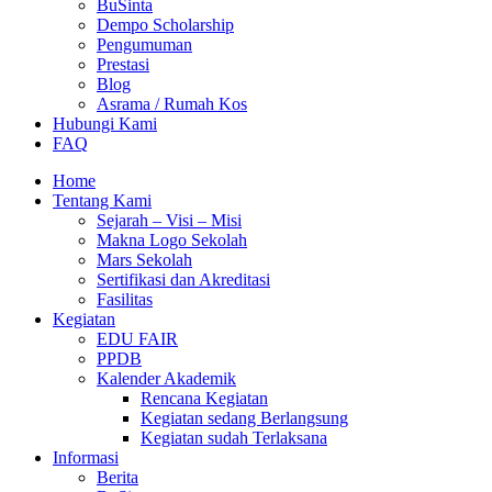
BuSinta
Dempo Scholarship
Pengumuman
Prestasi
Blog
Asrama / Rumah Kos
Hubungi Kami
FAQ
Home
Tentang Kami
Sejarah – Visi – Misi
Makna Logo Sekolah
Mars Sekolah
Sertifikasi dan Akreditasi
Fasilitas
Kegiatan
EDU FAIR
PPDB
Kalender Akademik
Rencana Kegiatan
Kegiatan sedang Berlangsung
Kegiatan sudah Terlaksana
Informasi
Berita