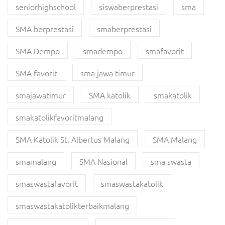
seniorhighschool
siswaberprestasi
sma
SMA berprestasi
smaberprestasi
SMA Dempo
smadempo
smafavorit
SMA favorit
sma jawa timur
smajawatimur
SMA katolik
smakatolik
smakatolikfavoritmalang
SMA Katolik St. Albertus Malang
SMA Malang
smamalang
SMA Nasional
sma swasta
smaswastafavorit
smaswastakatolik
smaswastakatolikterbaikmalang