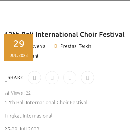
12th Bali International Choir Festival
29
Tiara Advenia
Prestasi Terkini
By
JUL, 2023
No Comment
SHARE
Views :
22
12th Bali International Choir Festival
Tingkat Internasional
25-29 Juli 2023