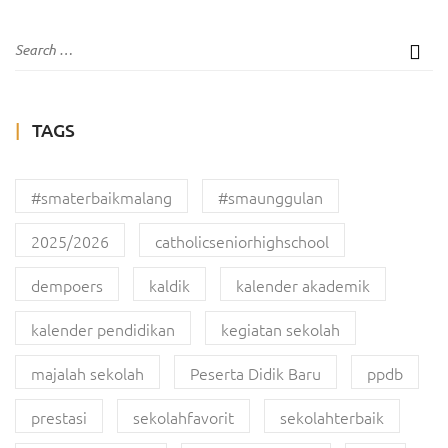
TAGS
#smaterbaikmalang
#smaunggulan
2025/2026
catholicseniorhighschool
dempoers
kaldik
kalender akademik
kalender pendidikan
kegiatan sekolah
majalah sekolah
Peserta Didik Baru
ppdb
prestasi
sekolahfavorit
sekolahterbaik