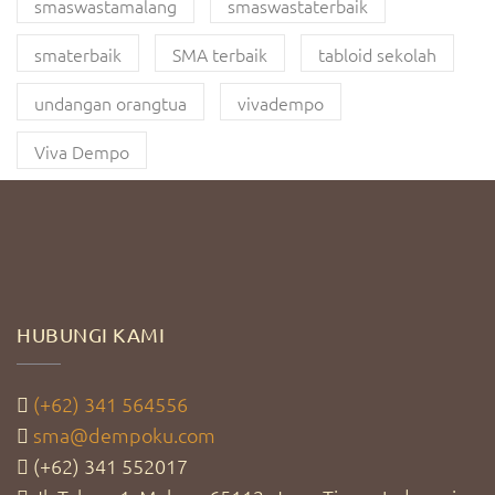
smaswastamalang
smaswastaterbaik
smaterbaik
SMA terbaik
tabloid sekolah
undangan orangtua
vivadempo
Viva Dempo
HUBUNGI KAMI
(+62) 341 564556
sma@dempoku.com
(+62) 341 552017