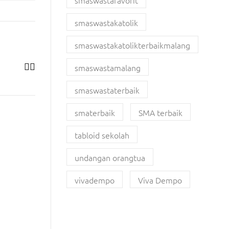
smaswastafavorit
smaswastakatolik
smaswastakatolikterbaikmalang
smaswastamalang
smaswastaterbaik
smaterbaik
SMA terbaik
tabloid sekolah
undangan orangtua
vivadempo
Viva Dempo