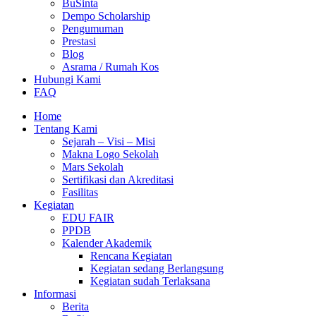
BuSinta
Dempo Scholarship
Pengumuman
Prestasi
Blog
Asrama / Rumah Kos
Hubungi Kami
FAQ
Home
Tentang Kami
Sejarah – Visi – Misi
Makna Logo Sekolah
Mars Sekolah
Sertifikasi dan Akreditasi
Fasilitas
Kegiatan
EDU FAIR
PPDB
Kalender Akademik
Rencana Kegiatan
Kegiatan sedang Berlangsung
Kegiatan sudah Terlaksana
Informasi
Berita