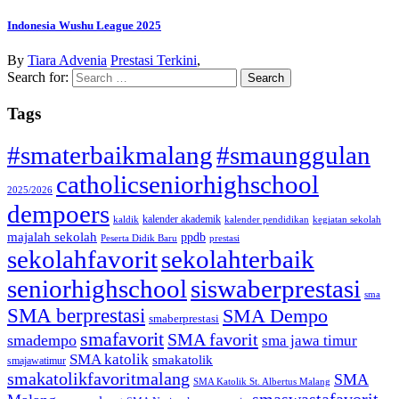
Indonesia Wushu League 2025
By
Tiara Advenia
Prestasi Terkini
,
Search for:
Tags
#smaterbaikmalang
#smaunggulan
catholicseniorhighschool
2025/2026
dempoers
kalender akademik
kaldik
kalender pendidikan
kegiatan sekolah
majalah sekolah
ppdb
Peserta Didik Baru
prestasi
sekolahfavorit
sekolahterbaik
seniorhighschool
siswaberprestasi
sma
SMA berprestasi
SMA Dempo
smaberprestasi
smafavorit
SMA favorit
smadempo
sma jawa timur
SMA katolik
smakatolik
smajawatimur
smakatolikfavoritmalang
SMA
SMA Katolik St. Albertus Malang
smaswastafavorit