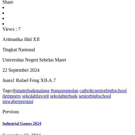
Share
Views :
7
Aritmatika Jilid XII
Tingkat Nasional
Universitas Negeri Sebelas Maret
22 September 2024
Juara1 Rafael Feng XII-A.7
Tags:
#smaterbaikmalang
#smaunggulan
catholicseniorhighschool
dempoers
sekolahfavorit
sekolahterbaik
seniorhighschool
siswaberprestasi
Previous
Industrial Games 2024