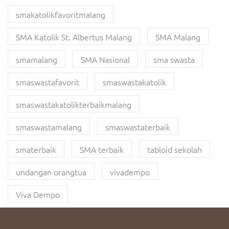
smakatolikfavoritmalang
SMA Katolik St. Albertus Malang
SMA Malang
smamalang
SMA Nasional
sma swasta
smaswastafavorit
smaswastakatolik
smaswastakatolikterbaikmalang
smaswastamalang
smaswastaterbaik
smaterbaik
SMA terbaik
tabloid sekolah
undangan orangtua
vivadempo
Viva Dempo