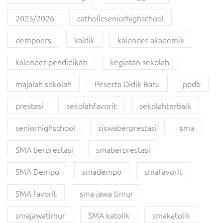
2025/2026
catholicseniorhighschool
dempoers
kaldik
kalender akademik
kalender pendidikan
kegiatan sekolah
majalah sekolah
Peserta Didik Baru
ppdb
prestasi
sekolahfavorit
sekolahterbaik
seniorhighschool
siswaberprestasi
sma
SMA berprestasi
smaberprestasi
SMA Dempo
smadempo
smafavorit
SMA favorit
sma jawa timur
smajawatimur
SMA katolik
smakatolik