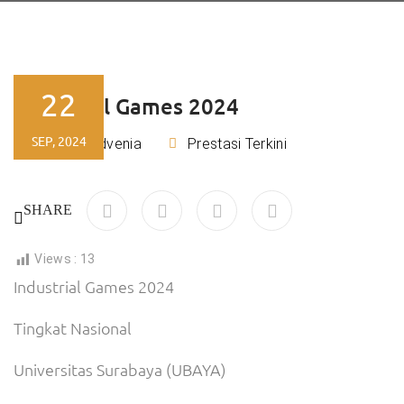
22
Industrial Games 2024
SEP, 2024
Tiara Advenia
Prestasi Terkini
By
SHARE
Views :
13
Industrial Games 2024
Tingkat Nasional
Universitas Surabaya (UBAYA)