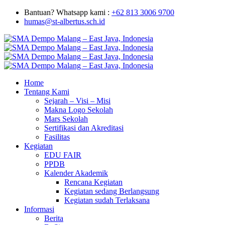
Bantuan? Whatsapp kami :
+62 813 3006 9700
humas@st-albertus.sch.id
Home
Tentang Kami
Sejarah – Visi – Misi
Makna Logo Sekolah
Mars Sekolah
Sertifikasi dan Akreditasi
Fasilitas
Kegiatan
EDU FAIR
PPDB
Kalender Akademik
Rencana Kegiatan
Kegiatan sedang Berlangsung
Kegiatan sudah Terlaksana
Informasi
Berita