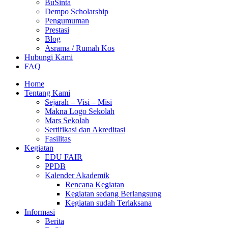
BuSinta
Dempo Scholarship
Pengumuman
Prestasi
Blog
Asrama / Rumah Kos
Hubungi Kami
FAQ
Home
Tentang Kami
Sejarah – Visi – Misi
Makna Logo Sekolah
Mars Sekolah
Sertifikasi dan Akreditasi
Fasilitas
Kegiatan
EDU FAIR
PPDB
Kalender Akademik
Rencana Kegiatan
Kegiatan sedang Berlangsung
Kegiatan sudah Terlaksana
Informasi
Berita