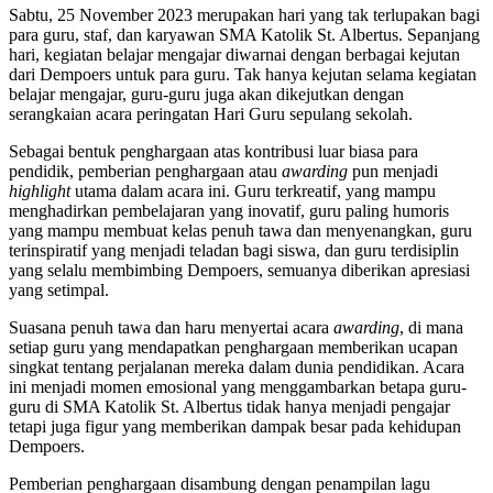
Sabtu, 25 November 2023 merupakan hari yang tak terlupakan bagi
para guru, staf, dan karyawan SMA Katolik St. Albertus. Sepanjang
hari, kegiatan belajar mengajar diwarnai dengan berbagai kejutan
dari Dempoers untuk para guru. Tak hanya kejutan selama kegiatan
belajar mengajar, guru-guru juga akan dikejutkan dengan
serangkaian acara peringatan Hari Guru sepulang sekolah.
Sebagai bentuk penghargaan atas kontribusi luar biasa para
pendidik, pemberian penghargaan atau
awarding
pun menjadi
highlight
utama dalam acara ini. Guru terkreatif, yang mampu
menghadirkan pembelajaran yang inovatif, guru paling humoris
yang mampu membuat kelas penuh tawa dan menyenangkan, guru
terinspiratif yang menjadi teladan bagi siswa, dan guru terdisiplin
yang selalu membimbing Dempoers, semuanya diberikan apresiasi
yang setimpal.
Suasana penuh tawa dan haru menyertai acara
awarding
, di mana
setiap guru yang mendapatkan penghargaan memberikan ucapan
singkat tentang perjalanan mereka dalam dunia pendidikan. Acara
ini menjadi momen emosional yang menggambarkan betapa guru-
guru di SMA Katolik St. Albertus tidak hanya menjadi pengajar
tetapi juga figur yang memberikan dampak besar pada kehidupan
Dempoers.
Pemberian penghargaan disambung dengan penampilan lagu