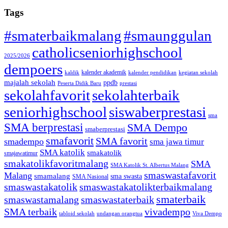
Tags
#smaterbaikmalang
#smaunggulan
catholicseniorhighschool
2025/2026
dempoers
kalender akademik
kaldik
kalender pendidikan
kegiatan sekolah
majalah sekolah
ppdb
Peserta Didik Baru
prestasi
sekolahfavorit
sekolahterbaik
seniorhighschool
siswaberprestasi
sma
SMA berprestasi
SMA Dempo
smaberprestasi
smafavorit
SMA favorit
smadempo
sma jawa timur
SMA katolik
smakatolik
smajawatimur
smakatolikfavoritmalang
SMA
SMA Katolik St. Albertus Malang
smaswastafavorit
Malang
smamalang
sma swasta
SMA Nasional
smaswastakatolik
smaswastakatolikterbaikmalang
smaterbaik
smaswastamalang
smaswastaterbaik
SMA terbaik
vivadempo
tabloid sekolah
undangan orangtua
Viva Dempo