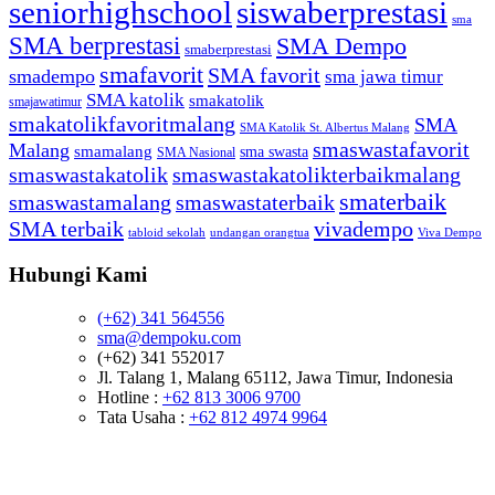
seniorhighschool
siswaberprestasi
sma
SMA berprestasi
SMA Dempo
smaberprestasi
smafavorit
SMA favorit
smadempo
sma jawa timur
SMA katolik
smakatolik
smajawatimur
smakatolikfavoritmalang
SMA
SMA Katolik St. Albertus Malang
smaswastafavorit
Malang
smamalang
sma swasta
SMA Nasional
smaswastakatolik
smaswastakatolikterbaikmalang
smaterbaik
smaswastamalang
smaswastaterbaik
SMA terbaik
vivadempo
tabloid sekolah
undangan orangtua
Viva Dempo
Hubungi Kami
(+62) 341 564556
sma@dempoku.com
(+62) 341 552017
Jl. Talang 1, Malang 65112, Jawa Timur, Indonesia
Hotline :
+62 813 3006 9700
Tata Usaha :
+62 812 4974 9964