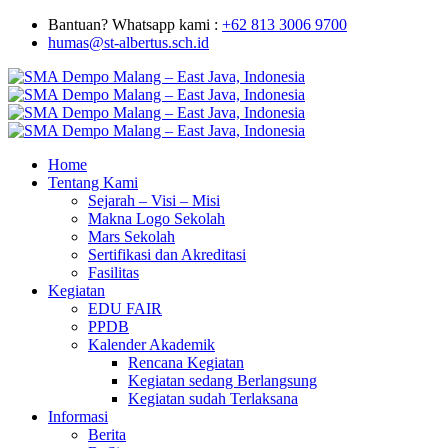
Bantuan? Whatsapp kami :
+62 813 3006 9700
humas@st-albertus.sch.id
Home
Tentang Kami
Sejarah – Visi – Misi
Makna Logo Sekolah
Mars Sekolah
Sertifikasi dan Akreditasi
Fasilitas
Kegiatan
EDU FAIR
PPDB
Kalender Akademik
Rencana Kegiatan
Kegiatan sedang Berlangsung
Kegiatan sudah Terlaksana
Informasi
Berita