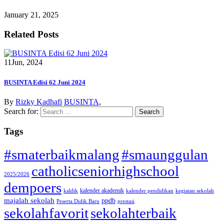
January 21, 2025
Related Posts
11
Jun, 2024
BUSINTA Edisi 62 Juni 2024
By
Rizky Kadhafi
BUSINTA
,
Search for:
Tags
#smaterbaikmalang
#smaunggulan
catholicseniorhighschool
2025/2026
dempoers
kalender akademik
kaldik
kalender pendidikan
kegiatan sekolah
majalah sekolah
ppdb
Peserta Didik Baru
prestasi
sekolahfavorit
sekolahterbaik