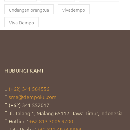
undangan orangtua
vivadempo
Viva Dempo
HUBUNGI KAMI
(+62) 341 564556
sma@dempoku.com
(+62) 341 552017
Jl. Talang 1, Malang 65112, Jawa Timur, Indonesia
Hotline :
+62 813 3006 9700
Tata Usaha :
+62 812 4974 9964