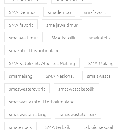
SMA Dempo
smadempo
smafavorit
SMA favorit
sma jawa timur
smajawatimur
SMA katolik
smakatolik
smakatolikfavoritmalang
SMA Katolik St. Albertus Malang
SMA Malang
smamalang
SMA Nasional
sma swasta
smaswastafavorit
smaswastakatolik
smaswastakatolikterbaikmalang
smaswastamalang
smaswastaterbaik
smaterbaik
SMA terbaik
tabloid sekolah