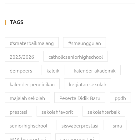
TAGS
#smaterbaikmalang
#smaunggulan
2025/2026
catholicseniorhighschool
dempoers
kaldik
kalender akademik
kalender pendidikan
kegiatan sekolah
majalah sekolah
Peserta Didik Baru
ppdb
prestasi
sekolahfavorit
sekolahterbaik
seniorhighschool
siswaberprestasi
sma
SMA berprestasi
smaberprestasi