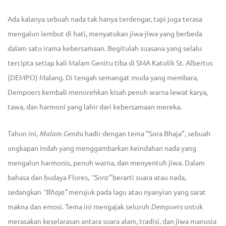
Ada kalanya sebuah nada tak hanya terdengar, tapi juga terasa
mengalun lembut di hati, menyatukan jiwa-jiwa yang berbeda
dalam satu irama kebersamaan. Begitulah suasana yang selalu
tercipta setiap kali Malam Genitu tiba di SMA Katolik St. Albertus
(DEMPO) Malang. Di tengah semangat muda yang membara,
Dempoers kembali menorehkan kisah penuh warna lewat karya,
tawa, dan harmoni yang lahir dari kebersamaan mereka.
Tahun ini,
Malam Genitu
hadir dengan tema
“Sora Bhaja”
, sebuah
ungkapan indah yang menggambarkan keindahan nada yang
mengalun harmonis, penuh warna, dan menyentuh jiwa. Dalam
bahasa dan budaya Flores,
“Sora”
berarti suara atau nada,
sedangkan
“Bhaja”
merujuk pada lagu atau nyanyian yang sarat
makna dan emosi. Tema ini mengajak seluruh
Dempoers
untuk
merasakan keselarasan antara suara alam, tradisi, dan jiwa manusia