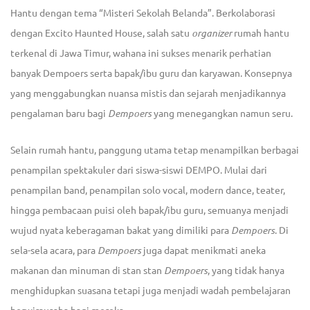
Hantu dengan tema “Misteri Sekolah Belanda”. Berkolaborasi
dengan Excito Haunted House, salah satu
organizer
rumah hantu
terkenal di Jawa Timur, wahana ini sukses menarik perhatian
banyak Dempoers serta bapak/ibu guru dan karyawan. Konsepnya
yang menggabungkan nuansa mistis dan sejarah menjadikannya
pengalaman baru bagi
Dempoers
yang menegangkan namun seru.
Selain rumah hantu, panggung utama tetap menampilkan berbagai
penampilan spektakuler dari siswa-siswi DEMPO. Mulai dari
penampilan band, penampilan solo vocal, modern dance, teater,
hingga pembacaan puisi oleh bapak/ibu guru, semuanya menjadi
wujud nyata keberagaman bakat yang dimiliki para
Dempoers
. Di
sela-sela acara, para
Dempoers
juga dapat menikmati aneka
makanan dan minuman di stan stan
Dempoers
, yang tidak hanya
menghidupkan suasana tetapi juga menjadi wadah pembelajaran