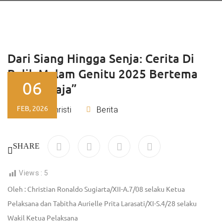
Dari Siang Hingga Senja: Cerita Di
Balik Malam Genitu 2025 Bertema
06
“Sora Bhaja”
FEB, 2026
Lydia Christi
Berita
By
SHARE
Views :
5
Oleh : Christian Ronaldo Sugiarta/XII-A.7/08 selaku Ketua
Pelaksana dan
Tabitha Aurielle Prita Larasati/XI-S.4/28 selaku
Wakil Ketua Pelaksana