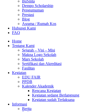
BuSinta
Dempo Scholarship
Pengumuman
Prestasi
Blog
Asrama / Rumah Kos
Hubungi Kami
FAQ
Home
Tentang Kami
Sejarah – Visi – Misi
Makna Logo Sekolah
Mars Sekolah
Sertifikasi dan Akreditasi
Fasilitas
Kegiatan
EDU FAIR
PPDB
Kalender Akademik
Rencana Kegiatan
Kegiatan sedang Berlangsung
Kegiatan sudah Terlaksana
Informasi
Berita