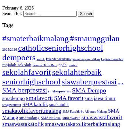
February 6, 2026
Search for:
Tags
#smaterbaikmalang
#smaunggulan
catholicseniorhighschool
2025/2026
dempoers
kalender akademik
kaldik
kalender pendidikan
kegiatan sekolah
majalah sekolah
ppdb
Peserta Didik Baru
prestasi
sekolahfavorit
sekolahterbaik
seniorhighschool
siswaberprestasi
sma
SMA berprestasi
SMA Dempo
smaberprestasi
smafavorit
SMA favorit
smadempo
sma jawa timur
SMA katolik
smakatolik
smajawatimur
smakatolikfavoritmalang
SMA
SMA Katolik St. Albertus Malang
smaswastafavorit
Malang
smamalang
sma swasta
SMA Nasional
smaswastakatolik
smaswastakatolikterbaikmalang