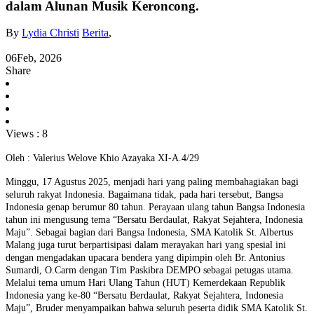
dalam Alunan Musik Keroncong.
By
Lydia Christi
Berita
,
06
Feb, 2026
Share
Views :
8
Oleh : Valerius Welove Khio Azayaka XI-A.4/29
Minggu, 17 Agustus 2025, menjadi hari yang paling membahagiakan bagi
seluruh rakyat Indonesia. Bagaimana tidak, pada hari tersebut, Bangsa
Indonesia genap berumur 80 tahun. Perayaan ulang tahun Bangsa Indonesia
tahun ini mengusung tema “Bersatu Berdaulat, Rakyat Sejahtera, Indonesia
Maju”. Sebagai bagian dari Bangsa Indonesia, SMA Katolik St. Albertus
Malang juga turut berpartisipasi dalam merayakan hari yang spesial ini
dengan mengadakan upacara bendera yang dipimpin oleh Br. Antonius
Sumardi, O.Carm dengan Tim Paskibra DEMPO sebagai petugas utama.
Melalui tema umum Hari Ulang Tahun (HUT) Kemerdekaan Republik
Indonesia yang ke-80 “Bersatu Berdaulat, Rakyat Sejahtera, Indonesia
Maju”, Bruder menyampaikan bahwa seluruh peserta didik SMA Katolik St.