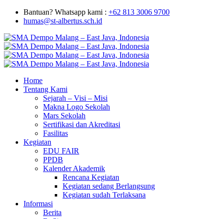
Bantuan? Whatsapp kami :
+62 813 3006 9700
humas@st-albertus.sch.id
Home
Tentang Kami
Sejarah – Visi – Misi
Makna Logo Sekolah
Mars Sekolah
Sertifikasi dan Akreditasi
Fasilitas
Kegiatan
EDU FAIR
PPDB
Kalender Akademik
Rencana Kegiatan
Kegiatan sedang Berlangsung
Kegiatan sudah Terlaksana
Informasi
Berita