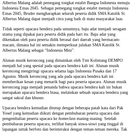
Albertus Malang adalah pemegang tongkat estafet Bangsa Indonesia menuju
Indonesia Emas 2045. Sebagai pemegang tongkat estafet menuju Indonesia
Emas 2045, Bruder mengharapkan seluruh peserta didik SMA Katolik St.
Albertus Malang dapat menjadi citra yang baik di mata masyarakat luas.
Tidak seperti upacara bendera pada umumnya, baju adat menjadi seragam
utama yang dipakai para peserta didik pada hari itu. Baju adat yang
dikenakan oleh para peserta didik berasal dari daerah yang bermacam-
macam, dimana hal ini semakin memperkuat julukan SMA Katolik St.
Albertus Malang sebagai “Indonesia Mini”.
Alunan musik keroncong yang dimainkan oleh Tim Kolintang DEMPO
menjadi hal yang spesial pada upacara bendera kali ini. Alunan musik
keroncong mengiringi upacara selama lagu Indonesia Pusaka dan 17
Agustus. Musik keroncong yang ada pada upacara bendera kali ini
memberikan kesan yang menarik bagi para peserta upacara. Alunan musik
keroncong juga menjadi penanda bahwa upacara bendera kali ini bukan
merupakan upacara bendera biasa, melainkan sebuah upacara bendera yang
sangat sakral dan khusus.
Upacara bendera kemudian ditutup dengan beberapa patah kata dari Pak
Yosef yang kemudian diikuti dengan pembubaran peserta upacara dan
pengembalian peserta upacara ke
homeclass
masing-masing. Setelah
pembubaran peserta upacara, terlihat banyak siswa-siswi yang tinggal di
lapangan untuk berfoto dan berinteraksi dengan teman-teman mereka. Tak