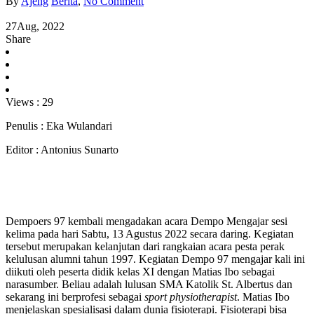
By
Ajeng
Berita
,
No Comment
27
Aug, 2022
Share
Views :
29
Penulis : Eka Wulandari
Editor : Antonius Sunarto
Dempoers 97 kembali mengadakan acara Dempo Mengajar sesi
kelima pada hari Sabtu, 13 Agustus 2022 secara daring. Kegiatan
tersebut merupakan kelanjutan dari rangkaian acara pesta perak
kelulusan alumni tahun 1997. Kegiatan Dempo 97 mengajar kali ini
diikuti oleh peserta didik kelas XI dengan Matias Ibo sebagai
narasumber. Beliau adalah lulusan SMA Katolik St. Albertus dan
sekarang ini berprofesi sebagai
sport physiotherapist
. Matias Ibo
menjelaskan spesialisasi dalam dunia fisioterapi. Fisioterapi bisa