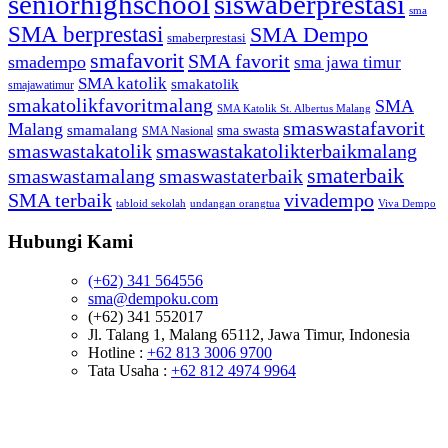
seniorhighschool
siswaberprestasi
sma
SMA berprestasi
SMA Dempo
smaberprestasi
smafavorit
SMA favorit
smadempo
sma jawa timur
SMA katolik
smakatolik
smajawatimur
smakatolikfavoritmalang
SMA
SMA Katolik St. Albertus Malang
smaswastafavorit
Malang
smamalang
sma swasta
SMA Nasional
smaswastakatolik
smaswastakatolikterbaikmalang
smaterbaik
smaswastamalang
smaswastaterbaik
SMA terbaik
vivadempo
tabloid sekolah
undangan orangtua
Viva Dempo
Hubungi Kami
(+62) 341 564556
sma@dempoku.com
(+62) 341 552017
Jl. Talang 1, Malang 65112, Jawa Timur, Indonesia
Hotline :
+62 813 3006 9700
Tata Usaha :
+62 812 4974 9964