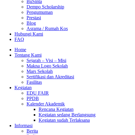
BuSinta
Dempo Scholarship
Pengumuman
Prestasi
Blog
Asrama / Rumah Kos
Hubungi Kami
FAQ
Home
Tentang Kami
Sejarah – Visi – Misi
Makna Logo Sekolah
Mars Sekolah
Sertifikasi dan Akreditasi
Fasilitas
Kegiatan
EDU FAIR
PPDB
Kalender Akademik
Rencana Kegiatan
Kegiatan sedang Berlangsung
Kegiatan sudah Terlaksana
Informasi
Berita