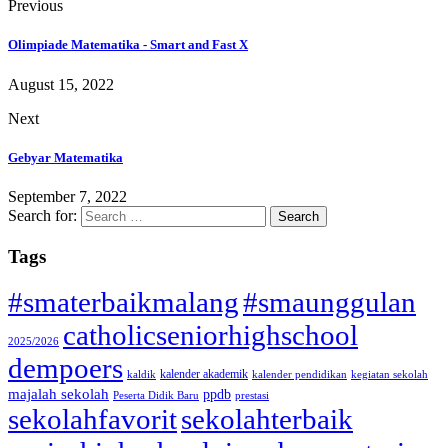
Previous
Olimpiade Matematika - Smart and Fast X
August 15, 2022
Next
Gebyar Matematika
September 7, 2022
Search for:
Tags
#smaterbaikmalang
#smaunggulan
catholicseniorhighschool
2025/2026
dempoers
kalender akademik
kaldik
kalender pendidikan
kegiatan sekolah
majalah sekolah
ppdb
Peserta Didik Baru
prestasi
sekolahfavorit
sekolahterbaik