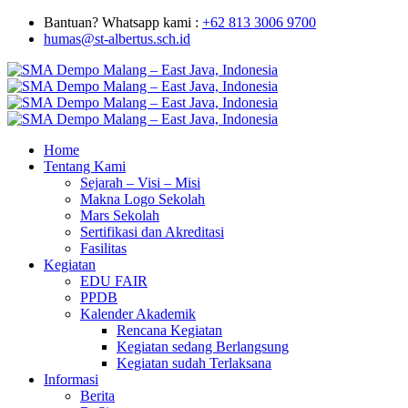
Bantuan? Whatsapp kami :
+62 813 3006 9700
humas@st-albertus.sch.id
Home
Tentang Kami
Sejarah – Visi – Misi
Makna Logo Sekolah
Mars Sekolah
Sertifikasi dan Akreditasi
Fasilitas
Kegiatan
EDU FAIR
PPDB
Kalender Akademik
Rencana Kegiatan
Kegiatan sedang Berlangsung
Kegiatan sudah Terlaksana
Informasi
Berita