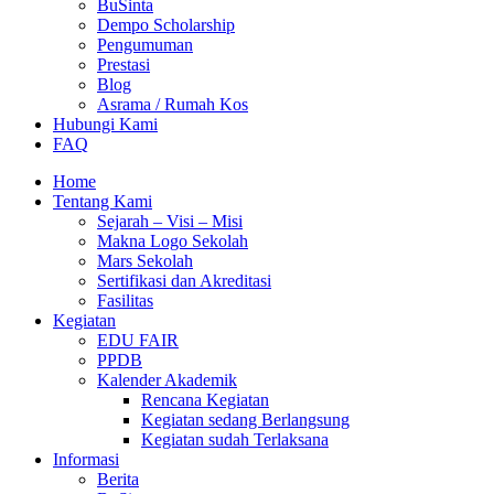
BuSinta
Dempo Scholarship
Pengumuman
Prestasi
Blog
Asrama / Rumah Kos
Hubungi Kami
FAQ
Home
Tentang Kami
Sejarah – Visi – Misi
Makna Logo Sekolah
Mars Sekolah
Sertifikasi dan Akreditasi
Fasilitas
Kegiatan
EDU FAIR
PPDB
Kalender Akademik
Rencana Kegiatan
Kegiatan sedang Berlangsung
Kegiatan sudah Terlaksana
Informasi
Berita