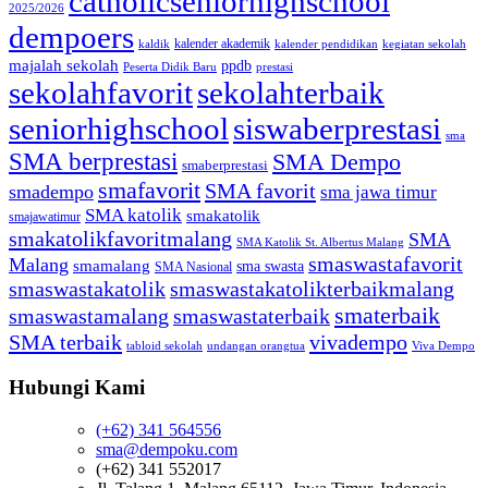
catholicseniorhighschool
2025/2026
dempoers
kalender akademik
kaldik
kalender pendidikan
kegiatan sekolah
majalah sekolah
ppdb
Peserta Didik Baru
prestasi
sekolahfavorit
sekolahterbaik
seniorhighschool
siswaberprestasi
sma
SMA berprestasi
SMA Dempo
smaberprestasi
smafavorit
SMA favorit
smadempo
sma jawa timur
SMA katolik
smakatolik
smajawatimur
smakatolikfavoritmalang
SMA
SMA Katolik St. Albertus Malang
smaswastafavorit
Malang
smamalang
sma swasta
SMA Nasional
smaswastakatolik
smaswastakatolikterbaikmalang
smaterbaik
smaswastamalang
smaswastaterbaik
SMA terbaik
vivadempo
tabloid sekolah
undangan orangtua
Viva Dempo
Hubungi Kami
(+62) 341 564556
sma@dempoku.com
(+62) 341 552017