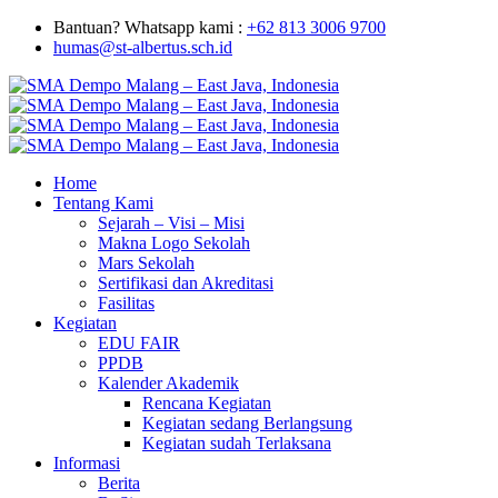
Bantuan? Whatsapp kami :
+62 813 3006 9700
humas@st-albertus.sch.id
Home
Tentang Kami
Sejarah – Visi – Misi
Makna Logo Sekolah
Mars Sekolah
Sertifikasi dan Akreditasi
Fasilitas
Kegiatan
EDU FAIR
PPDB
Kalender Akademik
Rencana Kegiatan
Kegiatan sedang Berlangsung
Kegiatan sudah Terlaksana
Informasi
Berita