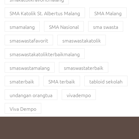
SMA Katolik St. Albertus Malang
SMA Malang
smamalang
SMA Nasional
sma swasta
smaswastafavorit
smaswastakatolik
smaswastakatolikterbaikmalang
smaswastamalang
smaswastaterbaik
smaterbaik
SMA terbaik
tabloid sekolah
undangan orangtua
vivadempo
Viva Dempo