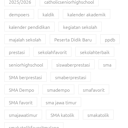
2025/2026
catholicseniorhighschool
dempoers
kaldik
kalender akademik
kalender pendidikan
kegiatan sekolah
majalah sekolah
Peserta Didik Baru
ppdb
prestasi
sekolahfavorit
sekolahterbaik
seniorhighschool
siswaberprestasi
sma
SMA berprestasi
smaberprestasi
SMA Dempo
smadempo
smafavorit
SMA favorit
sma jawa timur
smajawatimur
SMA katolik
smakatolik
smakatolikfavoritmalang