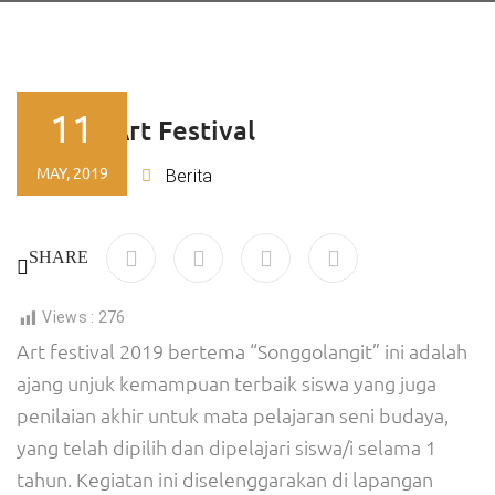
11
Dempo Art Festival
MAY, 2019
Ajeng
Berita
By
SHARE
Views :
276
Art festival 2019 bertema “Songgolangit” ini adalah
ajang unjuk kemampuan terbaik siswa yang juga
penilaian akhir untuk mata pelajaran seni budaya,
yang telah dipilih dan dipelajari siswa/i selama 1
tahun. Kegiatan ini diselenggarakan di lapangan