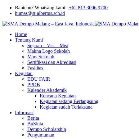
Bantuan? Whatsapp kami :
+62 813 3006 9700
humas@st-albertus.sch.id
Home
Tentang Kami
Sejarah – Visi – Misi
Makna Logo Sekolah
Mars Sekolah
Sertifikasi dan Akreditasi
Fasilitas
Kegiatan
EDU FAIR
PPDB
Kalender Akademik
Rencana Kegiatan
Kegiatan sedang Berlangsung
Kegiatan sudah Terlaksana
Informasi
Berita
BuSinta
Dempo Scholarship
Pengumuman