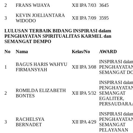
2
FRANS WIJAYA
XII IPA 7/03
3645
KEVIN JOELIANTARA
3
XII IPA 7/09
3595
WIDODO
LULUSAN TERBAIK BIDANG INSPIRASI
dalam
PENGHAYATAN SPIRITUALITAS KARMEL dan
SEMANGAT DEMPO
No
Nama
Kelas/No
AWARD
INSPIRASI dala
BAGUS HARIS WAHYU
1
XII IPA 3/08
PENGHAYATA
FIRMANSYAH
SEMANGAT D
INSPIRASI dala
PENGHAYATA
ROMILDA ELIZABETH
2
XII IPA 5/32
SEMANGAT
BONTES
EGALITER,
PERSAUDARA
INSPIRASI dala
RACHELSYA
PENGHAYATA
3
XII IPA 4/29
BERNADET
SEMANGAT
PELAYANAN