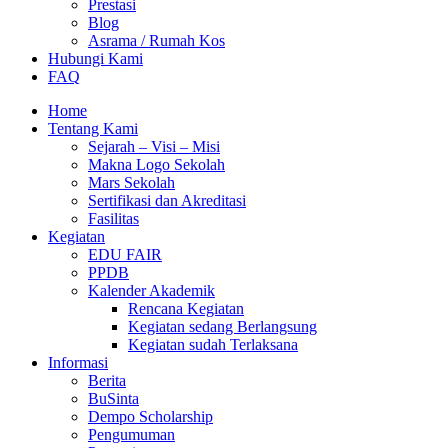
Prestasi
Blog
Asrama / Rumah Kos
Hubungi Kami
FAQ
Home
Tentang Kami
Sejarah – Visi – Misi
Makna Logo Sekolah
Mars Sekolah
Sertifikasi dan Akreditasi
Fasilitas
Kegiatan
EDU FAIR
PPDB
Kalender Akademik
Rencana Kegiatan
Kegiatan sedang Berlangsung
Kegiatan sudah Terlaksana
Informasi
Berita
BuSinta
Dempo Scholarship
Pengumuman