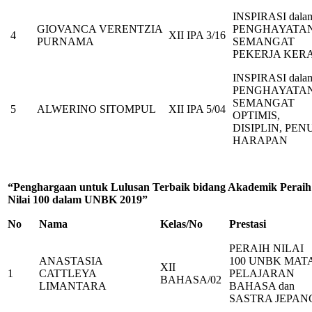
INSPIRASI dala
GIOVANCA VERENTZIA
PENGHAYATA
4
XII IPA 3/16
PURNAMA
SEMANGAT
PEKERJA KER
INSPIRASI dala
PENGHAYATA
SEMANGAT
5
ALWERINO SITOMPUL
XII IPA 5/04
OPTIMIS,
DISIPLIN, PEN
HARAPAN
“Penghargaan untuk Lulusan Terbaik bidang Akademik Peraih
Nilai 100 dalam UNBK 2019”
No
Nama
Kelas/No
Prestasi
PERAIH NILAI
ANASTASIA
100 UNBK MAT
XII
1
CATTLEYA
PELAJARAN
BAHASA/02
LIMANTARA
BAHASA dan
SASTRA JEPAN