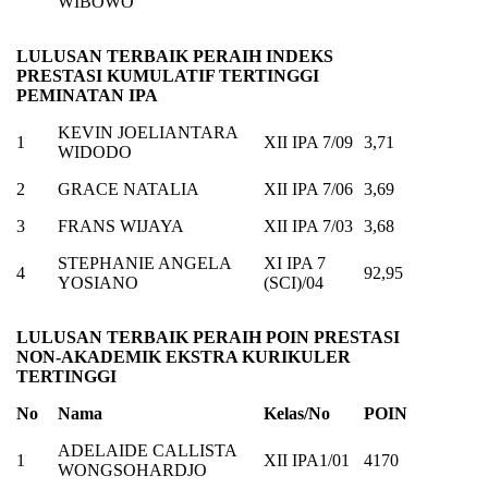
WIBOWO
LULUSAN TERBAIK PERAIH INDEKS
PRESTASI KUMULATIF TERTINGGI
PEMINATAN IPA
KEVIN JOELIANTARA
1
XII IPA 7/09
3,71
WIDODO
2
GRACE NATALIA
XII IPA 7/06
3,69
3
FRANS WIJAYA
XII IPA 7/03
3,68
STEPHANIE ANGELA
XI IPA 7
4
92,95
YOSIANO
(SCI)/04
LULUSAN TERBAIK PERAIH POIN PRESTASI
NON-AKADEMIK EKSTRA KURIKULER
TERTINGGI
No
Nama
Kelas/No
POIN
ADELAIDE CALLISTA
1
XII IPA1/01
4170
WONGSOHARDJO