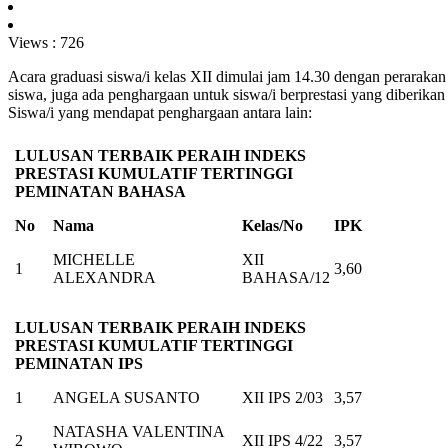
Views :
726
Acara graduasi siswa/i kelas XII dimulai jam 14.30 dengan peraraka
siswa, juga ada penghargaan untuk siswa/i berprestasi yang diberik
Siswa/i yang mendapat penghargaan antara lain:
LULUSAN TERBAIK PERAIH INDEKS
PRESTASI KUMULATIF TERTINGGI
PEMINATAN BAHASA
No
Nama
Kelas/No
IPK
MICHELLE
XII
1
3,60
ALEXANDRA
BAHASA/12
LULUSAN TERBAIK PERAIH INDEKS
PRESTASI KUMULATIF TERTINGGI
PEMINATAN IPS
1
ANGELA SUSANTO
XII IPS 2/03
3,57
NATASHA VALENTINA
2
XII IPS 4/22
3,57