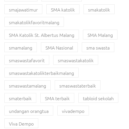
smajawatimur
SMA katolik
smakatolik
smakatolikfavoritmalang
SMA Katolik St. Albertus Malang
SMA Malang
smamalang
SMA Nasional
sma swasta
smaswastafavorit
smaswastakatolik
smaswastakatolikterbaikmalang
smaswastamalang
smaswastaterbaik
smaterbaik
SMA terbaik
tabloid sekolah
undangan orangtua
vivadempo
Viva Dempo