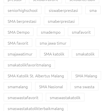
seniorhighschool
siswaberprestasi
sma
SMA berprestasi
smaberprestasi
SMA Dempo
smadempo
smafavorit
SMA favorit
sma jawa timur
smajawatimur
SMA katolik
smakatolik
smakatolikfavoritmalang
SMA Katolik St. Albertus Malang
SMA Malang
smamalang
SMA Nasional
sma swasta
smaswastafavorit
smaswastakatolik
smaswastakatolikterbaikmalang