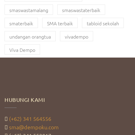
smaswastamalang
smaswastaterbaik
smaterbaik
SMA terbaik
tabloid sekolah
undangan orangtua
vivadempo
Viva Dempo
HUBUNGI KAMI
(+62) 341 564556
sma@dempoku.com