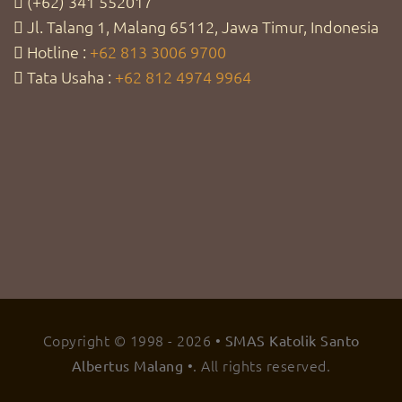
(+62) 341 552017
Jl. Talang 1, Malang 65112, Jawa Timur, Indonesia
Hotline :
+62 813 3006 9700
Tata Usaha :
+62 812 4974 9964
Copyright © 1998 -
2026
• SMAS Katolik Santo
. All rights reserved.
Albertus Malang •