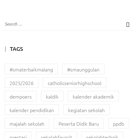
TAGS
#smaterbaikmalang
#smaunggulan
2025/2026
catholicseniorhighschool
dempoers
kaldik
kalender akademik
kalender pendidikan
kegiatan sekolah
majalah sekolah
Peserta Didik Baru
ppdb
prestasi
sekolahfavorit
sekolahterbaik