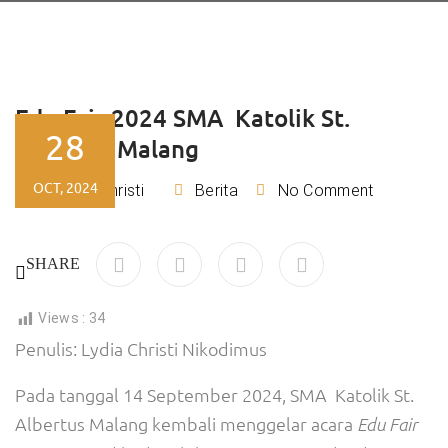
Edu Fair 2024 SMA Katolik St.
28
Albertus Malang
OCT, 2024
Lydia Christi
Berita
No Comment
By
SHARE
Views :
34
Penulis: Lydia Christi Nikodimus
Pada tanggal 14 September 2024, SMA Katolik St.
Albertus Malang kembali menggelar acara
Edu Fair