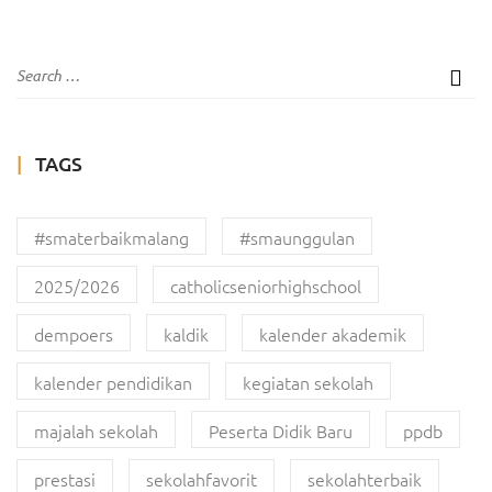
TAGS
#smaterbaikmalang
#smaunggulan
2025/2026
catholicseniorhighschool
dempoers
kaldik
kalender akademik
kalender pendidikan
kegiatan sekolah
majalah sekolah
Peserta Didik Baru
ppdb
prestasi
sekolahfavorit
sekolahterbaik