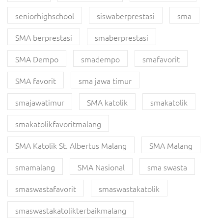
seniorhighschool
siswaberprestasi
sma
SMA berprestasi
smaberprestasi
SMA Dempo
smadempo
smafavorit
SMA favorit
sma jawa timur
smajawatimur
SMA katolik
smakatolik
smakatolikfavoritmalang
SMA Katolik St. Albertus Malang
SMA Malang
smamalang
SMA Nasional
sma swasta
smaswastafavorit
smaswastakatolik
smaswastakatolikterbaikmalang