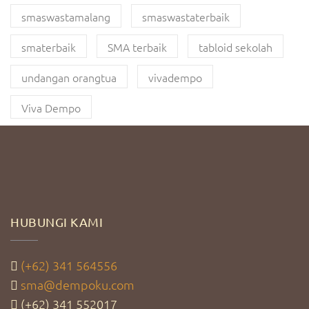
smaswastamalang
smaswastaterbaik
smaterbaik
SMA terbaik
tabloid sekolah
undangan orangtua
vivadempo
Viva Dempo
HUBUNGI KAMI
(+62) 341 564556
sma@dempoku.com
(+62) 341 552017