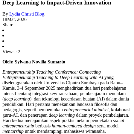
Deep Learning to Impact-Driven Innovation
By
Lydia Christi
Blog
,
18
Mar, 2026
Share
Views :
2
Oleh: Sylvana Novilia Sumarto
Entrepreneurship Teaching Conference: Connecting
Entrepreneurship Teaching to Deep Learning with AI
yang
diselenggarakan oleh Universitas Ciputra Surabaya pada Rabu–
Kamis, 3-4 September 2025 menghadirkan dua hari pembelajaran
intensif tentang integrasi kewirausahaan, pembelajaran mendalam
(
deep learning
), dan teknologi kecerdasan buatan (AI) dalam dunia
pendidikan. Hari pertama menekankan landasan filosofis dan
pedagogis, seperti pembentukan
entrepreneurial mindset
, kolaborasi
guru-AI, dan penerapan
deep learning
dalam proyek pembelajaran.
Hari kedua menajamkan aspek praktis melalui pendekatan
social
entrepreneurship
berbasis
human-centered design
serta model
mentorship
untuk mendampingi mahasiswa wirausaha.