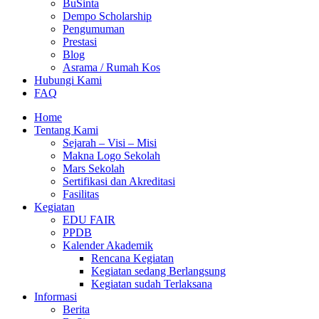
BuSinta
Dempo Scholarship
Pengumuman
Prestasi
Blog
Asrama / Rumah Kos
Hubungi Kami
FAQ
Home
Tentang Kami
Sejarah – Visi – Misi
Makna Logo Sekolah
Mars Sekolah
Sertifikasi dan Akreditasi
Fasilitas
Kegiatan
EDU FAIR
PPDB
Kalender Akademik
Rencana Kegiatan
Kegiatan sedang Berlangsung
Kegiatan sudah Terlaksana
Informasi
Berita