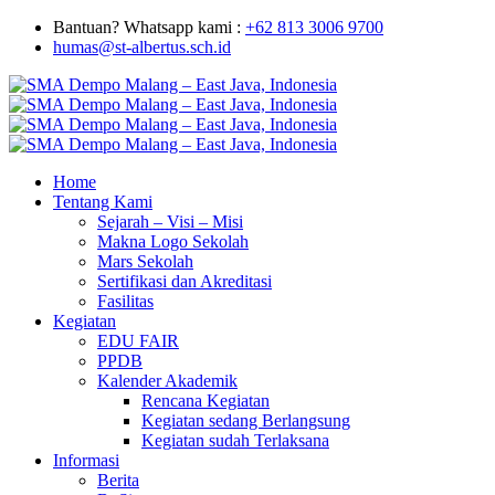
Bantuan? Whatsapp kami :
+62 813 3006 9700
humas@st-albertus.sch.id
Home
Tentang Kami
Sejarah – Visi – Misi
Makna Logo Sekolah
Mars Sekolah
Sertifikasi dan Akreditasi
Fasilitas
Kegiatan
EDU FAIR
PPDB
Kalender Akademik
Rencana Kegiatan
Kegiatan sedang Berlangsung
Kegiatan sudah Terlaksana
Informasi
Berita