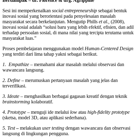
Berdampak – dr. Florence & drg. Agrippine
Sesi ini memperkenalkan
social entrepreneurship
sebagai bentuk
inovasi sosial yang berorientasi pada penyelesaian masalah
masyarakat secara berkelanjutan. Mengutip Phills
et al.,
(2008),
inovasi sosial adalah “solusi baru yang lebih efektif, efisien, dan adil
terhadap persoalan sosial, di mana nilai yang tercipta terutama untuk
masyarakat luas.”
Proses pembelajaran menggunakan model
Human-Centered Design
yang terdiri dari lima tahap yakni sebagai berikut.
1. Empathize
– memahami akar masalah melalui observasi dan
wawancara langsung.
2. Define
– merumuskan pertanyaan masalah yang jelas dan
terverifikasi.
3. Ideate
– menghasilkan berbagai gagasan kreatif dengan teknik
brainstorming
kolaboratif.
4. Prototype
– menguji ide melalui
low
atau
high-fidelity prototype
(sketsa, model 3D, atau aplikasi sederhana).
5. Test
–
melakukan
user testing
dengan wawancara dan observasi
langsung di lingkungan pengguna.