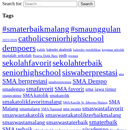
Search for:
Tags
#smaterbaikmalang
#smaunggulan
catholicseniorhighschool
2025/2026
dempoers
kalender akademik
kaldik
kalender pendidikan
kegiatan sekolah
majalah sekolah
ppdb
Peserta Didik Baru
prestasi
sekolahfavorit
sekolahterbaik
seniorhighschool
siswaberprestasi
sma
SMA berprestasi
SMA Dempo
smaberprestasi
smafavorit
SMA favorit
smadempo
sma jawa timur
SMA katolik
smakatolik
smajawatimur
smakatolikfavoritmalang
SMA
SMA Katolik St. Albertus Malang
smaswastafavorit
Malang
smamalang
sma swasta
SMA Nasional
smaswastakatolik
smaswastakatolikterbaikmalang
smaterbaik
smaswastamalang
smaswastaterbaik
SMA terbaik
vivadempo