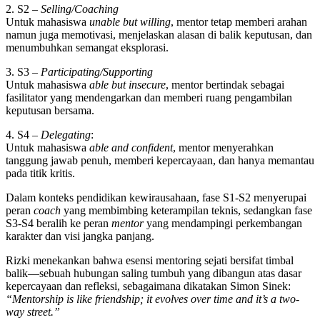
2. S2
– Selling/Coaching
Untuk mahasiswa
unable but willing
, mentor tetap memberi arahan
namun juga memotivasi, menjelaskan alasan di balik keputusan, dan
menumbuhkan semangat eksplorasi.
3. S3
– Participating/Supporting
Untuk mahasiswa
able but insecure
, mentor bertindak sebagai
fasilitator yang mendengarkan dan memberi ruang pengambilan
keputusan bersama.
4. S4
–
Delegating
:
Untuk mahasiswa
able and confident
, mentor menyerahkan
tanggung jawab penuh, memberi kepercayaan, dan hanya memantau
pada titik kritis.
Dalam konteks pendidikan kewirausahaan, fase S1-S2 menyerupai
peran
coach
yang membimbing keterampilan teknis, sedangkan fase
S3-S4 beralih ke peran
mentor
yang mendampingi perkembangan
karakter dan visi jangka panjang.
Rizki menekankan bahwa esensi mentoring sejati bersifat timbal
balik—sebuah hubungan saling tumbuh yang dibangun atas dasar
kepercayaan dan refleksi, sebagaimana dikatakan Simon Sinek:
“Mentorship is like friendship; it evolves over time and it’s a two-
way street.”