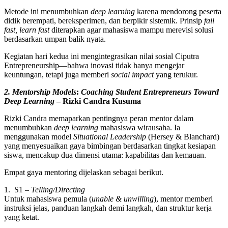
Metode ini menumbuhkan
deep learning
karena mendorong peserta
didik berempati, bereksperimen, dan berpikir sistemik. Prinsip
fail
fast, learn fast
diterapkan agar mahasiswa mampu merevisi solusi
berdasarkan umpan balik nyata.
Kegiatan hari kedua ini mengintegrasikan nilai sosial Ciputra
Entrepreneurship—bahwa inovasi tidak hanya mengejar
keuntungan, tetapi juga memberi
social impact
yang terukur.
2. Mentorship Models
:
Coaching Student Entrepreneurs Toward
Deep Learning
– Rizki Candra Kusuma
Rizki Candra memaparkan pentingnya peran mentor dalam
menumbuhkan
deep learning
mahasiswa wirausaha. Ia
menggunakan model
Situational Leadership
(Hersey & Blanchard)
yang menyesuaikan gaya bimbingan berdasarkan tingkat kesiapan
siswa, mencakup dua dimensi utama: kapabilitas dan kemauan.
Empat gaya mentoring dijelaskan sebagai berikut.
1. S1 –
Telling/Directing
Untuk mahasiswa pemula (
unable & unwilling
), mentor memberi
instruksi jelas, panduan langkah demi langkah, dan struktur kerja
yang ketat.