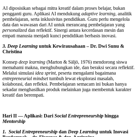
AI diposisikan sebagai mitra kreatif dalam proses belajar, bukan
pengganti guru. Aplikasi AI mendukung
adaptive learning
, analitik
pembelajaran, serta inklusivitas pendidikan. Guru perlu mengelola
data dan wawasan dari AI untuk merancang pembelajaran yang
personalized
dan reflektif. Sinergi antara kecerdasan mesin dan
empati manusia menjadi kunci pendidikan berbasis inovasi.
3. Deep Learning
untuk Kewirausahaan – Dr. Dwi Sunu &
Christina
Konsep
deep learning
(Marton & Säljö, 1976) mendorong siswa
memahami makna, menghubungkan ide, dan beraksi secara reflektif.
Melalui simulasi
idea sprint
, peserta mengalami bagaimana
entrepreneurial mindset
tumbuh lewat eksplorasi masalah,
kolaborasi, dan refleksi. Pembelajaran semacam ini bukan hanya
sekadar menghasilkan produk melainkan juga membentuk karakter
kreatif dan berempati.
Hari II — Aplikasi: Dari
Social Entrepreneurship
hingga
Mentorship
1. Social Entrepreneurship
dan
Deep Learning
untuk Inovasi